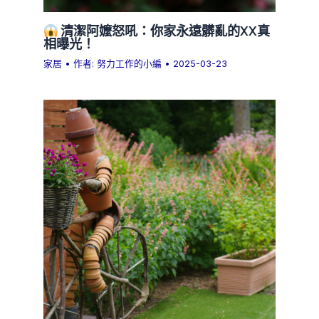
清潔阿嬤怒吼：你家永遠髒亂的XX真
相曝光！
家居
• 作者:
努力工作的小編
•
2025-03-23