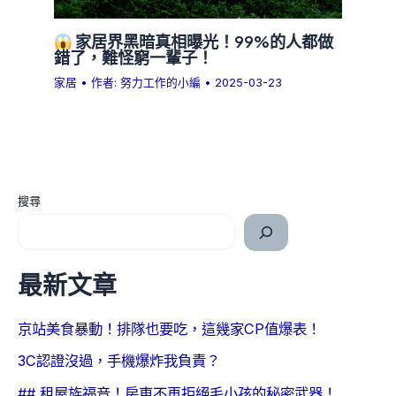
家居界黑暗真相曝光！99%的人都做
錯了，難怪窮一輩子！
家居
• 作者:
努力工作的小編
•
2025-03-23
搜尋
最新文章
京站美食暴動！排隊也要吃，這幾家CP值爆表！
3C認證沒過，手機爆炸我負責？
## 租屋族福音！房東不再拒絕毛小孩的秘密武器！