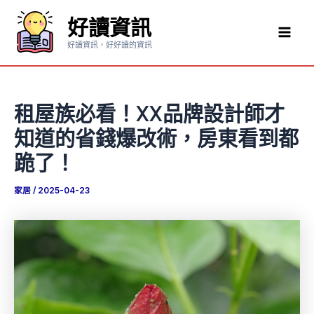
跳
好讀資訊
至
Mai
主
好讀資訊，好好讀的資訊
要
Men
內
容
租屋族必看！XX品牌設計師才
知道的省錢爆改術，房東看到都
跪了！
家居
/
2025-04-23