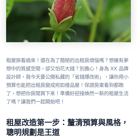
租屋族看過來！還在為了簡陋的出租房煩惱嗎？想擁有夢
想中的質感空間，卻又怕花大錢？別擔心！身為 XX 品牌
設計師，我今天要公開私藏的「省錢爆改術」，讓你用小
預算也能把出租房變成宛如樣品屋！保證房東看到都跪
了，想把你房間買下來！準備好迎接煥然一新的租屋生活
了嗎？讓我們一起開始吧！
租屋改造第一步：釐清預算與風格，
聰明規劃是王道