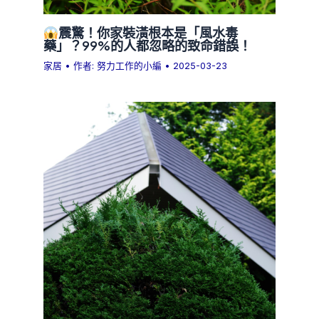
震驚！你家裝潢根本是「風水毒
藥」？99%的人都忽略的致命錯誤！
家居
• 作者:
努力工作的小編
•
2025-03-23