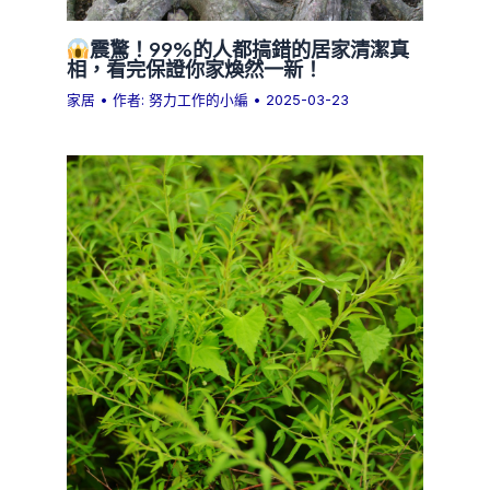
震驚！99%的人都搞錯的居家清潔真
相，看完保證你家煥然一新！
家居
• 作者:
努力工作的小編
•
2025-03-23