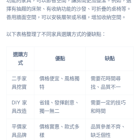
功能的家具，可以節省空間，讓房間更加整潔。例如，選
擇有抽屜的床架、有收納功能的沙發、可折疊的桌椅等。
善用牆面空間，可以安裝層架或吊櫃，增加收納空間。
以下表格整理了不同家具選購方式的優缺點：
選購方
優點
缺點
式
二手家
價格便宜、風格獨
需要花時間尋
具挖寶
特
找、品質不一
DIY 家
省錢、發揮創意、
需要一定的技巧
具改造
獨一無二
和時間
平價家
價格實惠、款式多
品質參差不齊、
具品牌
樣
缺乏個性