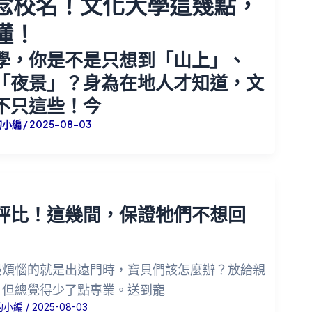
念校名！文化大學這幾點，
懂！
學，你是不是只想到「山上」、
「夜景」？身為在地人才知道，文
不只這些！今
的小編
/
2025-08-03
評比！這幾間，保證牠們不想回
最煩惱的就是出遠門時，寶貝們該怎麼辦？放給親
，但總覺得少了點專業。送到寵
的小編
/
2025-08-03