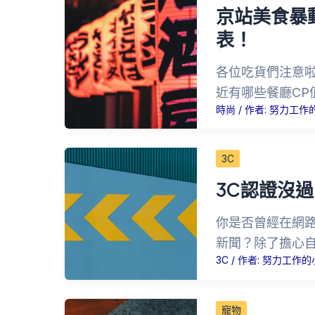
京站美食暴
表！
各位吃貨們注意
近有哪些餐廳CP
時尚
/ 作者:
努力工作
3C
3C認證沒
你是否曾經在網
新聞？除了擔心
3C
/ 作者:
努力工作的
寵物