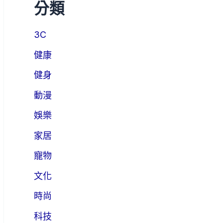
分類
3C
健康
健身
動漫
娛樂
家居
寵物
文化
時尚
科技