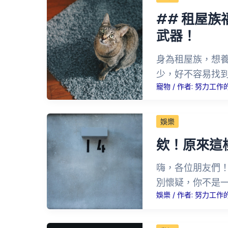
## 租屋
武器！
身為租屋族，想
少，好不容易找
寵物
/ 作者:
努力工作
娛樂
欸！原來這
嗨，各位朋友們
別懷疑，你不是
娛樂
/ 作者:
努力工作