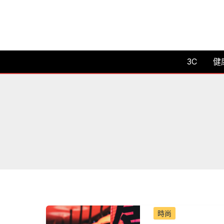
跳
至
主
要
3C
健
內
容
時尚