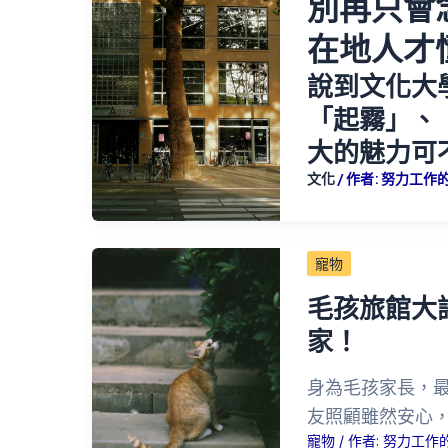
別再只會
在地人才
說到文化大
「起霧」、
大的魅力可
文化
/ 作者:
努力工作
寵物
毛孩旅館大
家！
身為毛孩家長，
友照顧雖然安心
寵物
/ 作者:
努力工作