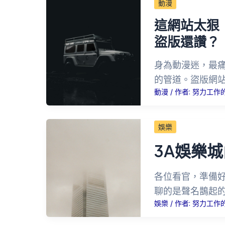
動漫
這網站太狠
盜版還讚？
身為動漫迷，最
的管道。盜版網
動漫
/ 作者:
努力工作
娛樂
3A娛樂
各位看官，準備
聊的是聲名鵲起的
娛樂
/ 作者:
努力工作