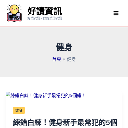
跳
好讀資訊
至
Mai
主
好讀資訊，好好讀的資訊
要
Men
內
容
健身
首頁
健身
健身
練錯白練！健身新手最常犯的5個