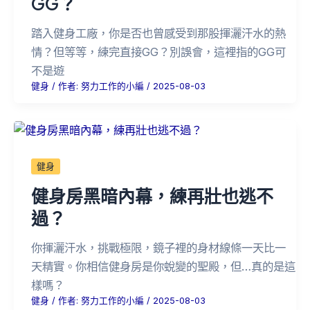
GG？
踏入健身工廠，你是否也曾感受到那股揮灑汗水的熱
情？但等等，練完直接GG？別誤會，這裡指的GG可
不是遊
健身
/ 作者:
努力工作的小編
/
2025-08-03
健身
健身房黑暗內幕，練再壯也逃不
過？
你揮灑汗水，挑戰極限，鏡子裡的身材線條一天比一
天精實。你相信健身房是你蛻變的聖殿，但…真的是這
樣嗎？
健身
/ 作者:
努力工作的小編
/
2025-08-03