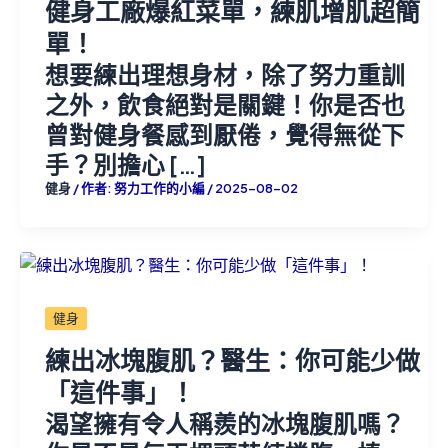
健身工廠爆紅菜單，練肌增肌超簡
單！
想要練出理想身材，除了努力重訓
之外，飲食絕對是關鍵！你是否也
曾對健身餐感到厭倦，覺得無從下
手？別擔心 […]
健身
/ 作者:
努力工作的小編
/
2025-08-02
健身
練出冰塊腹肌？醫生：你可能少做
「這件事」！
渴望擁有令人稱羨的冰塊腹肌嗎？