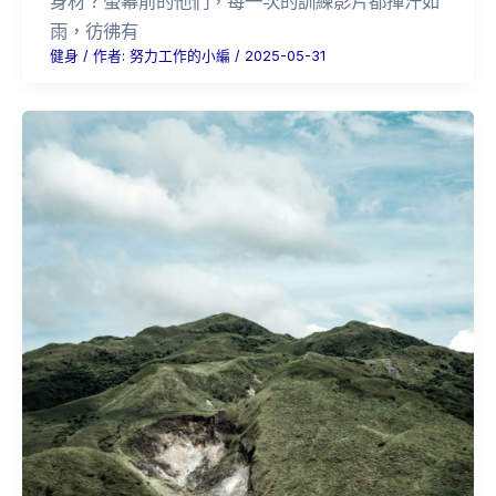
身材？螢幕前的他們，每一次的訓練影片都揮汗如
雨，彷彿有
健身
/ 作者:
努力工作的小編
/
2025-05-31