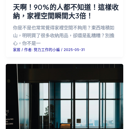
天啊！90%的人都不知道！這樣收
納，家裡空間瞬間大3倍！
你是不是也常常覺得家裡空間不夠用？東西堆積如
山，明明買了很多收納用品，卻還是亂糟糟？別擔
心，你不是一
家居
/ 作者:
努力工作的小編
/
2025-05-31