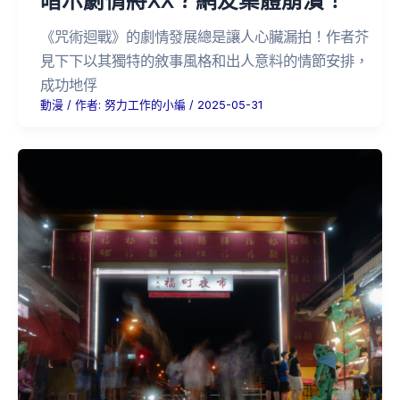
《咒術迴戰》的劇情發展總是讓人心臟漏拍！作者芥
見下下以其獨特的敘事風格和出人意料的情節安排，
成功地俘
動漫
/ 作者:
努力工作的小編
/
2025-05-31