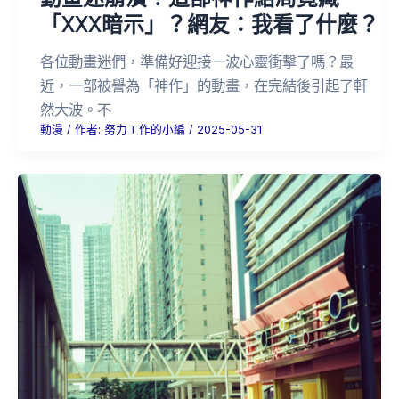
「XXX暗示」？網友：我看了什麼？
各位動畫迷們，準備好迎接一波心靈衝擊了嗎？最
近，一部被譽為「神作」的動畫，在完結後引起了軒
然大波。不
動漫
/ 作者:
努力工作的小編
/
2025-05-31