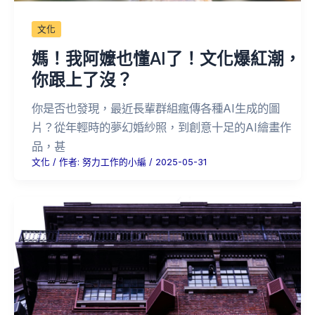
文化
媽！我阿嬤也懂AI了！文化爆紅潮，
你跟上了沒？
你是否也發現，最近長輩群組瘋傳各種AI生成的圖
片？從年輕時的夢幻婚紗照，到創意十足的AI繪畫作
品，甚
文化
/ 作者:
努力工作的小編
/
2025-05-31