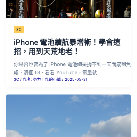
3C
iPhone 電池續航暴增術！學會這
招，用到天荒地老！
你是否也曾為了 iPhone 電池總是撐不到一天而感到焦
慮？滑個 IG、看看 YouTube，電量就
3C
/ 作者:
努力工作的小編
/
2025-05-31