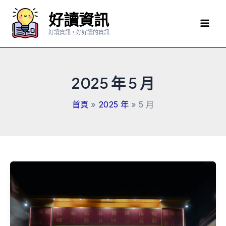
跳
好讀資訊
至
Mai
主
好讀資訊，好好讀的資訊
要
Men
內
容
2025 年 5 月
首頁
2025 年
5 月