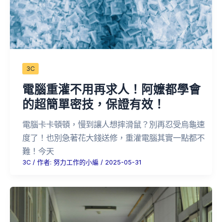
3C
電腦重灌不用再求人！阿嬤都學會
的超簡單密技，保證有效！
電腦卡卡頓頓，慢到讓人想摔滑鼠？別再忍受烏龜速
度了！也別急著花大錢送修，重灌電腦其實一點都不
難！今天
3C
/ 作者:
努力工作的小編
/
2025-05-31