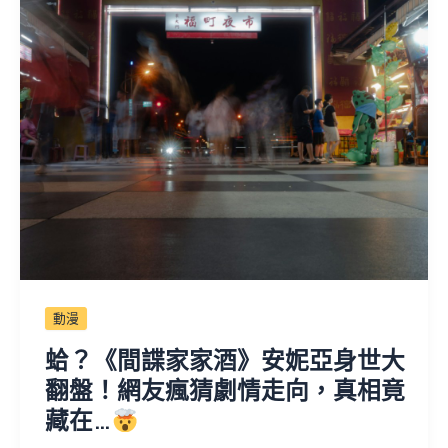
動漫
蛤？《間諜家家酒》安妮亞身世大
翻盤！網友瘋猜劇情走向，真相竟
藏在…