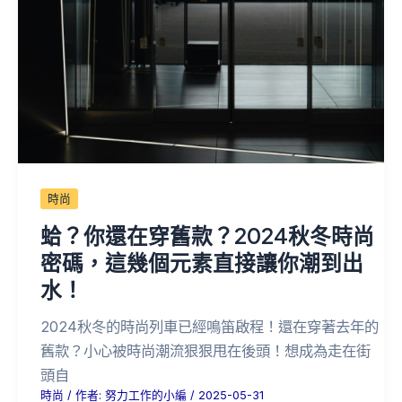
時尚
蛤？你還在穿舊款？2024秋冬時尚
密碼，這幾個元素直接讓你潮到出
水！
2024秋冬的時尚列車已經鳴笛啟程！還在穿著去年的
舊款？小心被時尚潮流狠狠甩在後頭！想成為走在街
頭自
時尚
/ 作者:
努力工作的小編
/
2025-05-31