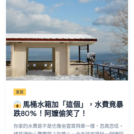
家居
馬桶水箱加「這個」，水費竟暴
跌80%！阿嬤偷笑了！
你家的水費是不是也像坐雲霄飛車一樣，忽高忽低，
總是讓你心驚膽跳？別擔心，今天就來揭秘一個連阿