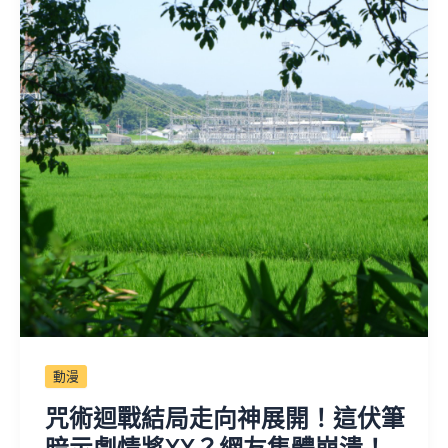
動漫
咒術迴戰結局走向神展開！這伏筆
暗示劇情將XX？網友集體崩潰！