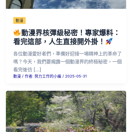
動漫
動漫界核彈級秘密！專家爆料：
看完這部，人生直接開外掛！
各位動漫愛好者們，準備好迎接一場精神上的革命了
嗎？今天，我們要揭露一個動漫界的終極秘密，一個
看完後彷 […]
動漫
/ 作者:
努力工作的小編
/
2025-05-31