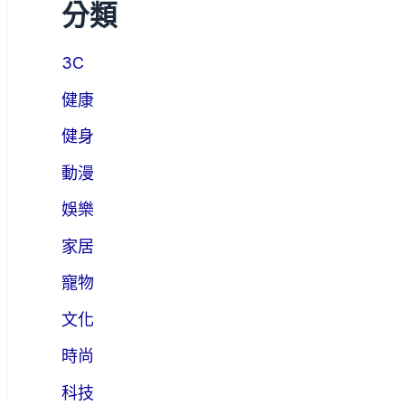
分類
3C
健康
健身
動漫
娛樂
家居
寵物
文化
時尚
科技