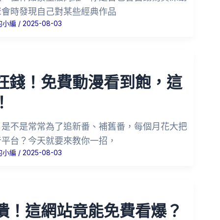
聚會時發現自己對某些經典作品
的小編
/
2025-08-03
枉錢！免費動漫看到飽，這
！
，是不是常常為了追新番、補舊番，每個月花大把
音平台？今天就要來教你一招，
的小編
/
2025-08-03
潰！這網站竟能免費看爆？