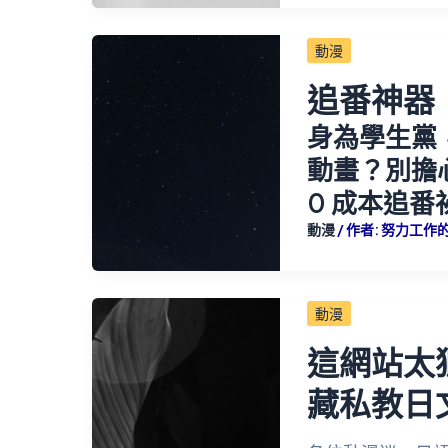
動漫
追番神器
身為學生黨
動畫？別擔
0 成本追番
動漫
/ 作者:
努力工作
動漫
這網站太
藏私教日