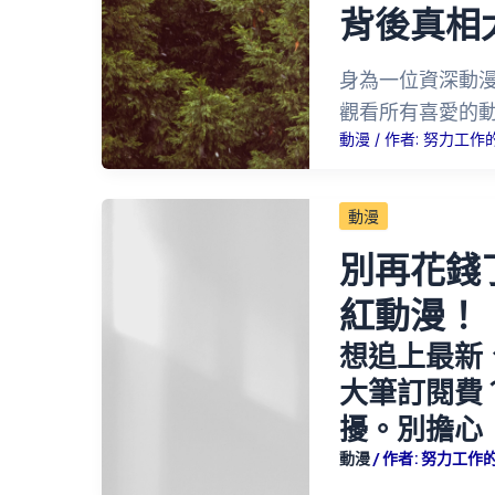
背後真相
身為一位資深動
觀看所有喜愛的動
動漫
/ 作者:
努力工作
動漫
別再花錢
紅動漫！
想追上最新
大筆訂閱費
擾。別擔心
動漫
/ 作者:
努力工作