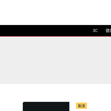
跳
至
主
要
3C
健
內
容
動漫