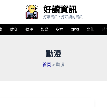
好讀資訊
好讀資訊，好好讀的資訊
康
健身
動漫
娛樂
家居
寵物
文化
時
動漫
首頁
動漫