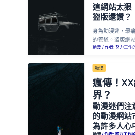
這網站太狠
盜版還讚？
身為動漫迷，最
的管道。盜版網站
動漫
/ 作者:
努力工作
動漫
瘋傳！X
界？
動漫迷們注
的動漫網站
為許多人心中
動漫
/ 作者:
努力工作