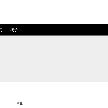
尚
親子
搜尋