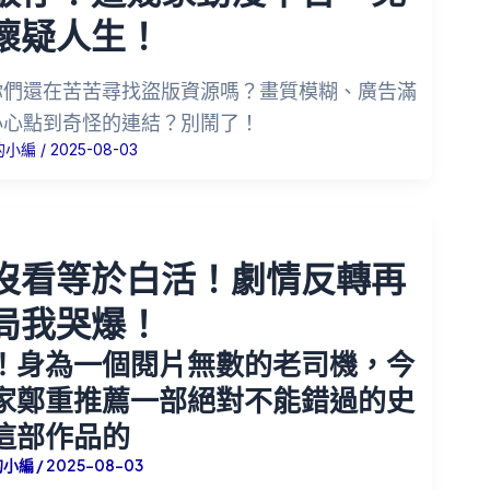
懷疑人生！
你們還在苦苦尋找盜版資源嗎？畫質模糊、廣告滿
小心點到奇怪的連結？別鬧了！
的小編
/
2025-08-03
沒看等於白活！劇情反轉再
局我哭爆！
！身為一個閱片無數的老司機，今
家鄭重推薦一部絕對不能錯過的史
這部作品的
的小編
/
2025-08-03