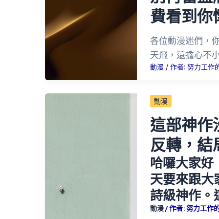
費看到你
各位動漫迷們，
天飛，還擔心不
動漫
/ 作者:
努力工作
動漫
這部神作
反轉，結
哈囉大家好
天要來跟大
詩級神作。
動漫
/ 作者:
努力工作