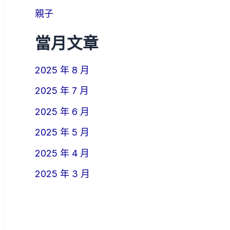
親子
當月文章
2025 年 8 月
2025 年 7 月
2025 年 6 月
2025 年 5 月
2025 年 4 月
2025 年 3 月