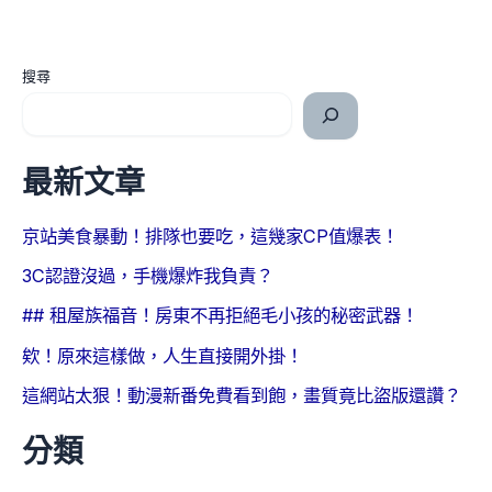
搜尋
最新文章
京站美食暴動！排隊也要吃，這幾家CP值爆表！
3C認證沒過，手機爆炸我負責？
## 租屋族福音！房東不再拒絕毛小孩的秘密武器！
欸！原來這樣做，人生直接開外掛！
這網站太狠！動漫新番免費看到飽，畫質竟比盜版還讚？
分類