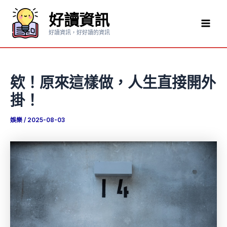
跳
好讀資訊
至
Mai
主
好讀資訊，好好讀的資訊
要
Men
內
容
欸！原來這樣做，人生直接開外
掛！
娛樂
/
2025-08-03