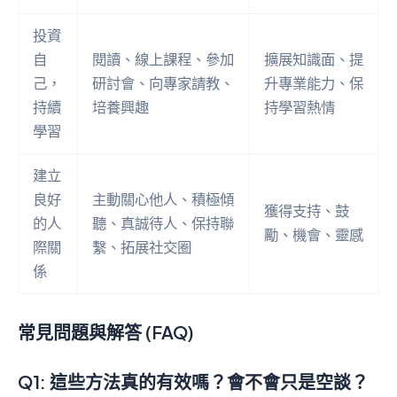
投資
自
閱讀、線上課程、參加
擴展知識面、提
己，
研討會、向專家請教、
升專業能力、保
持續
培養興趣
持學習熱情
學習
建立
良好
主動關心他人、積極傾
獲得支持、鼓
的人
聽、真誠待人、保持聯
勵、機會、靈感
際關
繫、拓展社交圈
係
常見問題與解答 (FAQ)
Q1: 這些方法真的有效嗎？會不會只是空談？