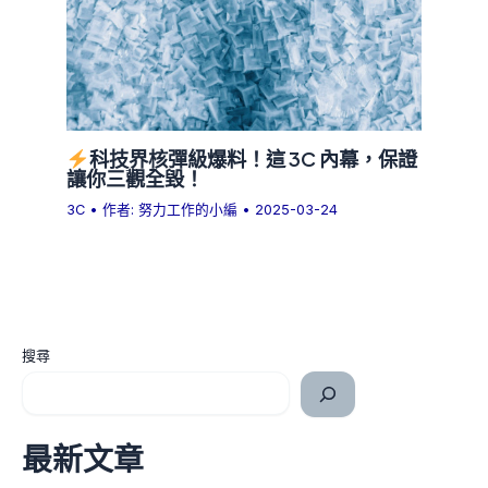
科技界核彈級爆料！這 3C 內幕，保證
讓你三觀全毀！
3C
• 作者:
努力工作的小編
•
2025-03-24
搜尋
最新文章