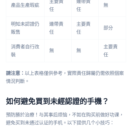
主要責
連帶責
產品生產瑕疵
無
任
任
明知未認證仍
連帶責
主要責
部分
販售
任
任
消費者自行改
主要責
無
無
裝
任
請注意：
以上表格僅供參考，實際責任歸屬仍需依照個案
情況判斷。
如何避免買到未經認證的手機？
預防勝於治療！与其事后烦恼，不如在购买前做好功课，
避免买到未通过认证的手机。以下提供几个小技巧：