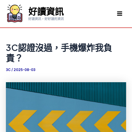
跳
好讀資訊
至
Mai
主
好讀資訊，好好讀的資訊
要
Men
內
容
3C認證沒過，手機爆炸我負
責？
3C
/
2025-08-03