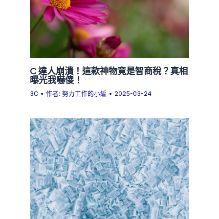
C 達人崩潰！這款神物竟是智商稅？真相
曝光我嚇傻！
3C
• 作者:
努力工作的小編
•
2025-03-24