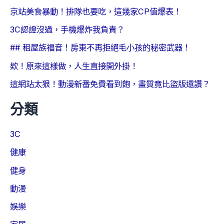
京站美食暴動！排隊也要吃，這幾家CP值爆表！
3C認證沒過，手機爆炸我負責？
## 租屋族福音！房東不再拒絕毛小孩的秘密武器！
欸！原來這樣做，人生直接開外掛！
這網站太狠！動漫新番免費看到飽，畫質竟比盜版還讚？
分類
3C
健康
健身
動漫
娛樂