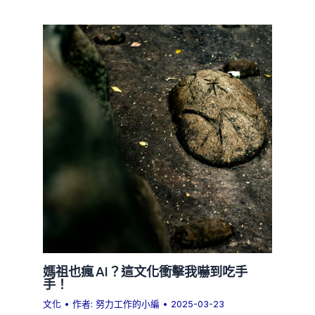
媽祖也瘋 AI？這文化衝擊我嚇到吃手
手！
文化
• 作者:
努力工作的小編
•
2025-03-23