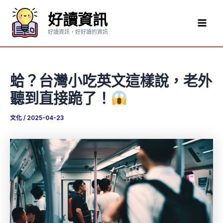
跳
好讀資訊
至
Mai
主
好讀資訊，好好讀的資訊
要
Men
內
容
蛤？台灣小吃英文這樣說，老外
聽到直接跪了！
文化
/
2025-04-23