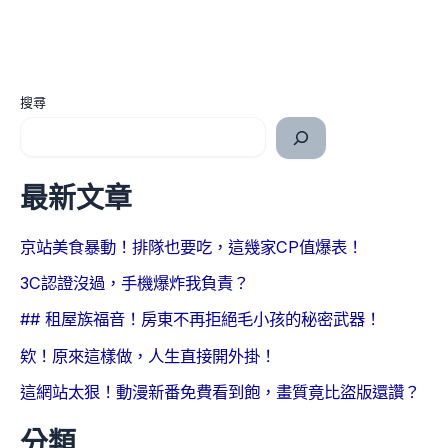
搜尋
最新文章
京站美食暴動！排隊也要吃，這幾家CP值爆表！
3C認證沒過，手機爆炸我負責？
## 租屋族福音！房東不再拒絕毛小孩的秘密武器！
欸！原來這樣做，人生直接開外掛！
這網站太狠！動漫新番免費看到飽，畫質竟比盜版還讚？
分類