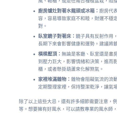
風、鞋櫃，或是在陽台種植盆栽，阻
廚房爐灶對著水龍頭或冰箱：
廚房代
容，容易導致家庭不和睦，財運不穩
對。
臥室鏡子對著床：
鏡子具有反射作用
長期下來會影響健康和運勢。建議將
橫樑壓頂：
無論是客廳、臥室還是書
到壓力巨大，影響情緒和決策，進而
櫃，或者懸掛葫蘆來化解煞氣。
家裡堆滿雜物：
雜物會阻礙氣流的流
定期整理家裡，保持整潔乾淨，讓氣
除了以上這些大忌，還有許多細節需要注意，
等。想要擁有好風水，可以請教專業的風水師