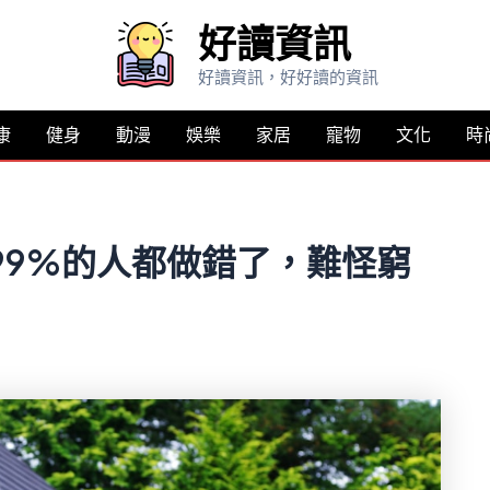
好讀資訊
好讀資訊，好好讀的資訊
康
健身
動漫
娛樂
家居
寵物
文化
時
99%的人都做錯了，難怪窮