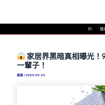
跳
至
主
要
3C
健
內
容
家居界黑暗真相曝光！
一輩子！
家居
/
2025-03-23