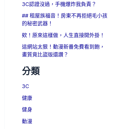
3C認證沒過，手機爆炸我負責？
## 租屋族福音！房東不再拒絕毛小孩
的秘密武器！
欸！原來這樣做，人生直接開外掛！
這網站太狠！動漫新番免費看到飽，
畫質竟比盜版還讚？
分類
3C
健康
健身
動漫