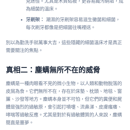
見途徑。尤其是木質砧板，更容易藏污納垢，成
為細菌的溫床。
牙刷架：
潮濕的牙刷架容易滋生黴菌和細菌，
每次刷牙都像是把細菌往嘴裡送。
別以為勤洗手就萬事大吉，這些隱藏的細菌溫床才是真正
需要關注的焦點。
真相二：塵螨無所不在的威脅
塵螨是一種肉眼看不見的微小生物，以人類和動物脫落的
皮屑為食。它們無所不在，存在於床墊、枕頭、地毯、窗
簾、沙發等地方。塵螨本身並不可怕，但它們的糞便和屍
體是強烈的過敏原，會引起打噴嚏、流鼻涕、皮膚瘙癢、
哮喘等過敏反應。尤其是對於有過敏體質的人來說，塵螨
簡直是噩夢。