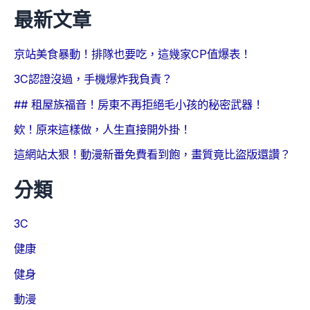
最新文章
京站美食暴動！排隊也要吃，這幾家CP值爆表！
3C認證沒過，手機爆炸我負責？
## 租屋族福音！房東不再拒絕毛小孩的秘密武器！
欸！原來這樣做，人生直接開外掛！
這網站太狠！動漫新番免費看到飽，畫質竟比盜版還讚？
分類
3C
健康
健身
動漫