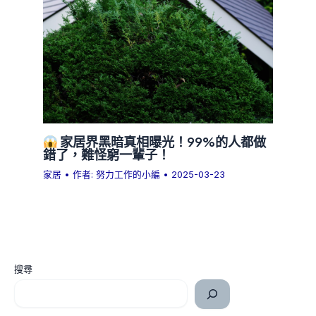
家居界黑暗真相曝光！99%的人都做
錯了，難怪窮一輩子！
家居
• 作者:
努力工作的小編
•
2025-03-23
搜尋