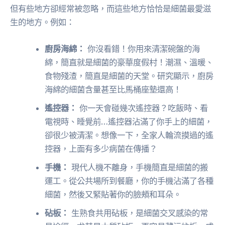
但有些地方卻經常被忽略，而這些地方恰恰是細菌最愛滋
生的地方。例如：
廚房海綿：
你沒看錯！你用來清潔碗盤的海
綿，簡直就是細菌的豪華度假村！潮濕、溫暖、
食物殘渣，簡直是細菌的天堂。研究顯示，廚房
海綿的細菌含量甚至比馬桶座墊還高！
遙控器：
你一天會碰幾次遙控器？吃飯時、看
電視時、睡覺前…遙控器沾滿了你手上的細菌，
卻很少被清潔。想像一下，全家人輪流摸過的遙
控器，上面有多少病菌在傳播？
手機：
現代人機不離身，手機簡直是細菌的搬
運工。從公共場所到餐廳，你的手機沾滿了各種
細菌，然後又緊貼著你的臉頰和耳朵。
砧板：
生熟食共用砧板，是細菌交叉感染的常