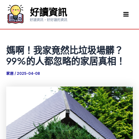
跳
好讀資訊
至
Mai
主
好讀資訊，好好讀的資訊
要
Men
內
容
媽啊！我家竟然比垃圾場髒？
99%的人都忽略的家居真相！
家居
/
2025-04-08