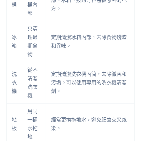
部、水箱、按鈕等容易被忽略的地
桶
桶內
方。
部
只清
冰
理過
定期清潔冰箱內部，去除食物殘渣
箱
期食
和異味。
物
從不
洗
定期清潔洗衣機內筒，去除黴菌和
清潔
衣
污垢。可以使用專用的洗衣機清潔
洗衣
機
劑。
機
用同
地
一桶
經常更換拖地水，避免細菌交叉感
板
水拖
染。
地