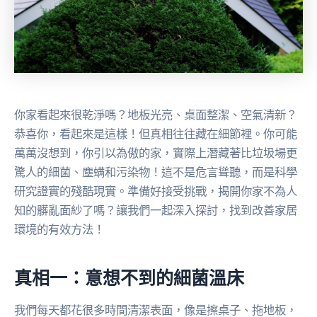
你家看起來很乾淨嗎？地板光亮、桌面整潔、空氣清新？
恭喜你，看起來是這樣！但真相往往藏在細節裡。你可能
萬萬沒想到，你引以為傲的家，實際上潛藏著比垃圾場更
驚人的細菌、塵螨和污染物！這不是危言聳聽，而是科學
研究證實的殘酷現實。準備好接受挑戰，揭開你家不為人
知的髒亂面紗了嗎？讓我們一起深入探討，找到改善家居
環境的有效方法！
真相一：意想不到的細菌溫床
我們每天都花很多時間清潔表面，像是擦桌子、拖地板，