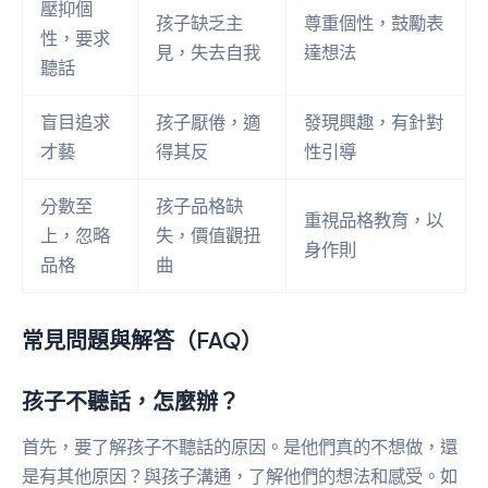
壓抑個
孩子缺乏主
尊重個性，鼓勵表
性，要求
見，失去自我
達想法
聽話
盲目追求
孩子厭倦，適
發現興趣，有針對
才藝
得其反
性引導
分數至
孩子品格缺
重視品格教育，以
上，忽略
失，價值觀扭
身作則
品格
曲
常見問題與解答（FAQ）
孩子不聽話，怎麼辦？
首先，要了解孩子不聽話的原因。是他們真的不想做，還
是有其他原因？與孩子溝通，了解他們的想法和感受。如