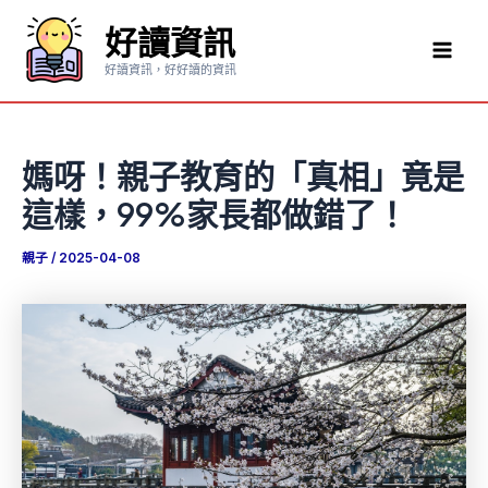
跳
好讀資訊
至
Mai
主
好讀資訊，好好讀的資訊
要
Men
內
容
媽呀！親子教育的「真相」竟是
這樣，99%家長都做錯了！
親子
/
2025-04-08