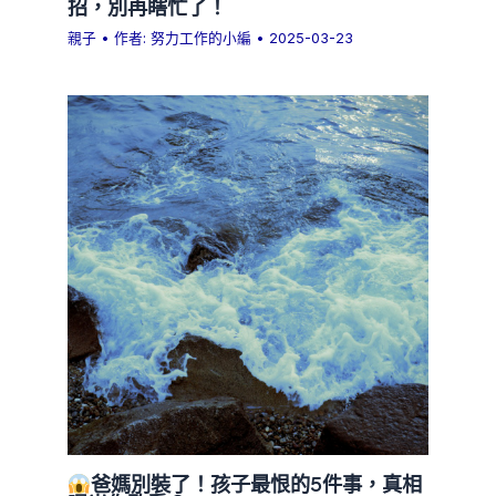
招，別再瞎忙了！
親子
• 作者:
努力工作的小編
•
2025-03-23
爸媽別裝了！孩子最恨的5件事，真相