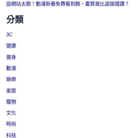
這網站太狠！動漫新番免費看到飽，畫質竟比盜版還讚？
分類
3C
健康
健身
動漫
娛樂
家居
寵物
文化
時尚
科技