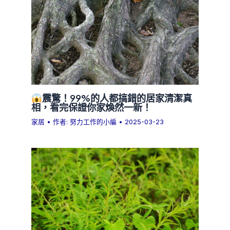
震驚！99%的人都搞錯的居家清潔真
相，看完保證你家煥然一新！
家居
• 作者:
努力工作的小編
•
2025-03-23