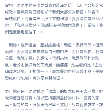
當初，婆婆主動提出要幫我們裝潢新房，我和老公都非常
感激。畢竟買房已經花光了我們大部分的積蓄，能省下一
筆裝潢費，簡直是天上掉下來的禮物。婆婆還信誓旦旦地
說：「我品味很好，保證裝潢得讓你們滿意！」當時，我
們還傻傻地相信了…。
一開始，我們還會一起討論風格、顏色、家具等等。但漸
漸地，婆婆開始越來越有自己的想法，而且是那種「我是
長輩，我說了算」的想法。舉例來說，我喜歡簡約北歐
風，老公則偏好現代工業風，而婆婆…她喜歡的是「金碧
輝煌宮廷風」！想像一下，原本夢想中的溫馨小窩，差點
變成KTV包廂，真的是欲哭無淚。
更可怕的是，婆婆對於「預算」的概念似乎不太一樣。她
覺得便宜沒好貨，所以堅持要用最好的材料、最貴的家
具。但問題是，很多東西根本不實用，只是徒增裝飾，讓