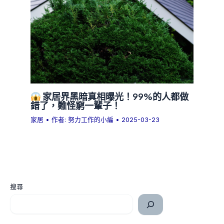
家居界黑暗真相曝光！99%的人都做
錯了，難怪窮一輩子！
家居
• 作者:
努力工作的小編
•
2025-03-23
搜尋