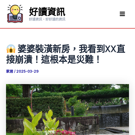
跳
好讀資訊
至
Mai
主
好讀資訊，好好讀的資訊
要
Men
內
容
婆婆裝潢新房，我看到XX直
接崩潰！這根本是災難！
家居
/
2025-03-29