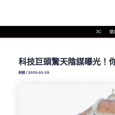
跳
至
主
要
3C
健
內
容
科技巨頭驚天陰謀曝光！
科技
/
2025-03-29