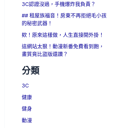
3C認證沒過，手機爆炸我負責？
## 租屋族福音！房東不再拒絕毛小孩
的秘密武器！
欸！原來這樣做，人生直接開外掛！
這網站太狠！動漫新番免費看到飽，
畫質竟比盜版還讚？
分類
3C
健康
健身
動漫