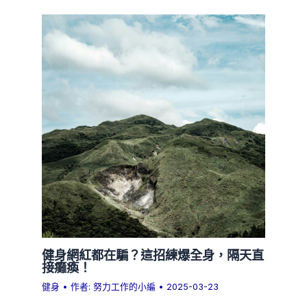
健身網紅都在騙？這招練爆全身，隔天直
接癱瘓！
健身
• 作者:
努力工作的小編
•
2025-03-23