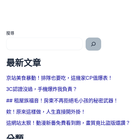
搜尋
最新文章
京站美食暴動！排隊也要吃，這幾家CP值爆表！
3C認證沒過，手機爆炸我負責？
## 租屋族福音！房東不再拒絕毛小孩的秘密武器！
欸！原來這樣做，人生直接開外掛！
這網站太狠！動漫新番免費看到飽，畫質竟比盜版還讚？
分類