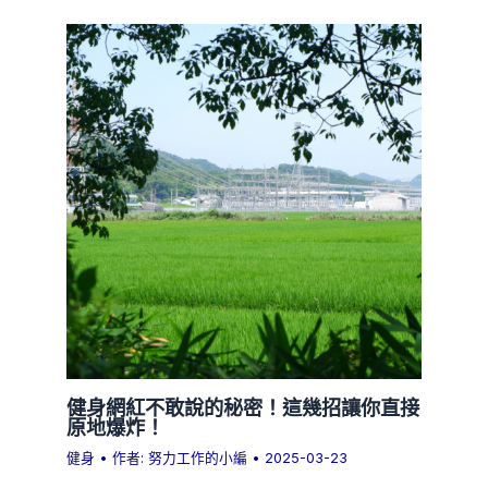
健身網紅不敢說的秘密！這幾招讓你直接
原地爆炸！
健身
• 作者:
努力工作的小編
•
2025-03-23