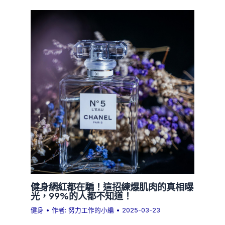
健身網紅都在騙！這招練爆肌肉的真相曝
光，99%的人都不知道！
健身
• 作者:
努力工作的小編
•
2025-03-23