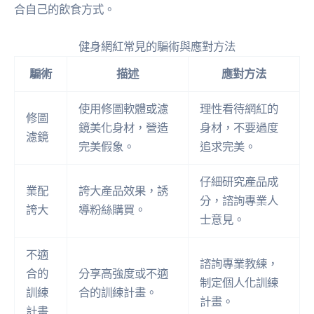
合自己的飲食方式。
健身網紅常見的騙術與應對方法
騙術
描述
應對方法
使用修圖軟體或濾
理性看待網紅的
修圖
鏡美化身材，營造
身材，不要過度
濾鏡
完美假象。
追求完美。
仔細研究產品成
業配
誇大產品效果，誘
分，諮詢專業人
誇大
導粉絲購買。
士意見。
不適
諮詢專業教練，
合的
分享高強度或不適
制定個人化訓練
訓練
合的訓練計畫。
計畫。
計畫