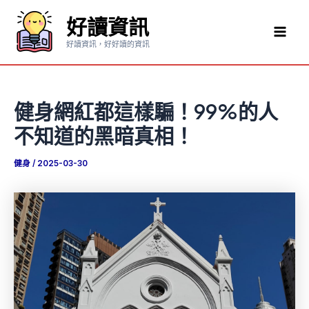
跳
好讀資訊
至
Mai
主
好讀資訊，好好讀的資訊
要
Men
內
容
健身網紅都這樣騙！99%的人
不知道的黑暗真相！
健身
/
2025-03-30