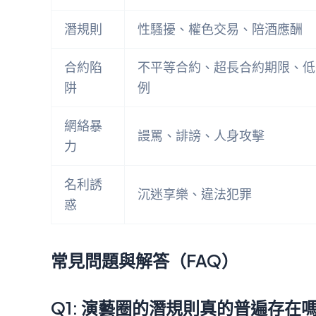
潛規則
性騷擾、權色交易、陪酒應酬
合約陷
不平等合約、超長合約期限、低
阱
例
網絡暴
謾罵、誹謗、人身攻擊
力
名利誘
沉迷享樂、違法犯罪
惑
常見問題與解答（FAQ）
Q1: 演藝圈的潛規則真的普遍存在