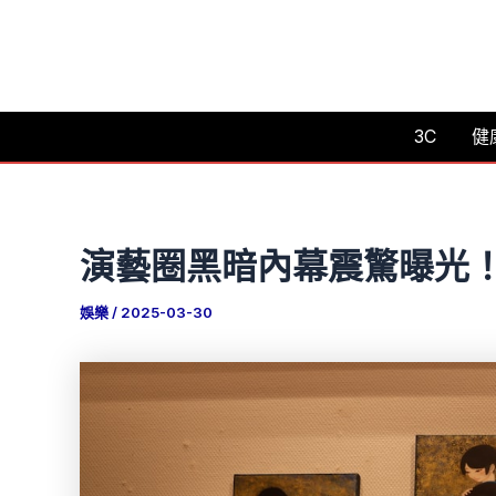
跳
至
主
要
3C
健
內
容
演藝圈黑暗內幕震驚曝光
娛樂
/
2025-03-30