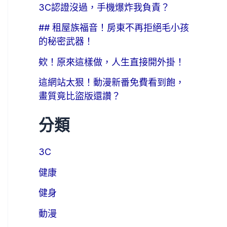
3C認證沒過，手機爆炸我負責？
## 租屋族福音！房東不再拒絕毛小孩
的秘密武器！
欸！原來這樣做，人生直接開外掛！
這網站太狠！動漫新番免費看到飽，
畫質竟比盜版還讚？
分類
3C
健康
健身
動漫