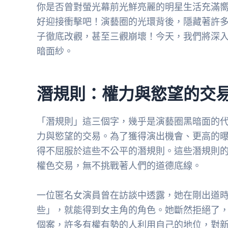
你是否曾對螢光幕前光鮮亮麗的明星生活充滿
好迎接衝擊吧！演藝圈的光環背後，隱藏著許
子徹底改觀，甚至三觀崩壞！今天，我們將深
暗面紗。
潛規則：權力與慾望的交
「潛規則」這三個字，幾乎是演藝圈黑暗面的
力與慾望的交易。為了獲得演出機會、更高的
得不屈服於這些不公平的潛規則。這些潛規則
權色交易，無不挑戰著人們的道德底線。
一位匿名女演員曾在訪談中透露，她在剛出道
些」，就能得到女主角的角色。她斷然拒絕了
個案，許多有權有勢的人利用自己的地位，對