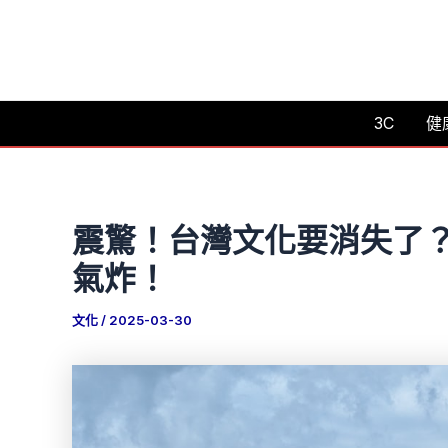
跳
至
主
要
3C
健
內
容
震驚！台灣文化要消失了
氣炸！
文化
/
2025-03-30