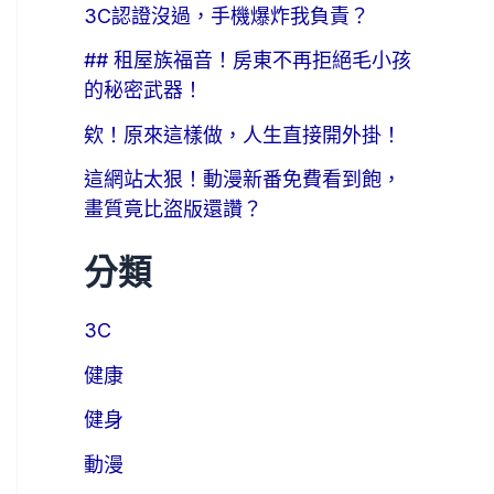
3C認證沒過，手機爆炸我負責？
## 租屋族福音！房東不再拒絕毛小孩
的秘密武器！
欸！原來這樣做，人生直接開外掛！
這網站太狠！動漫新番免費看到飽，
畫質竟比盜版還讚？
分類
3C
健康
健身
動漫