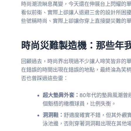
時尚潮流瞬息萬變，今天還在伸展台上閃耀的
看似前衛、實際上卻讓人退避三舍的設計所困
些號稱時尚、實際上卻讓你穿上直接變災難的
時尚災難製造機：那些年
回顧過去，時尚界出現過不少讓人啼笑皆非的
在錯誤的時間出現在錯誤的地點，最終淪為笑
否也曾踩過這些雷：
超大墊肩外套：
80年代的墊肩風潮曾
個魁梧的橄欖球員，比例失衡。
洞洞鞋：
舒適度確實不錯，但其外觀
泳池邊，否則穿著洞洞鞋出現在其他