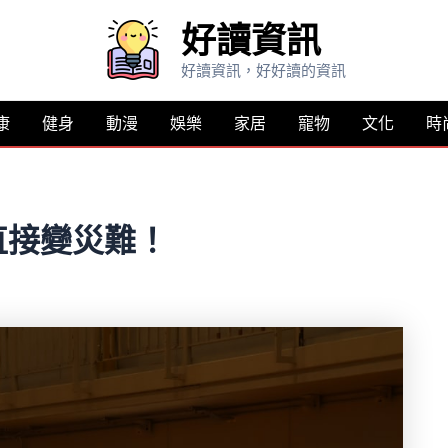
好讀資訊
好讀資訊，好好讀的資訊
康
健身
動漫
娛樂
家居
寵物
文化
時
直接變災難！