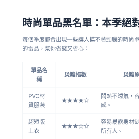
時尚單品黑名單：本季絕
每個季度都會出現一些讓人摸不著頭腦的時尚
的雷品，幫你省錢又省心：
單品名
災難指數
災難
稱
PVC材
悶熱不透氣，
★★★★☆
質服裝
感。
超短版
容易暴露身材
★★★☆☆
上衣
所有人。