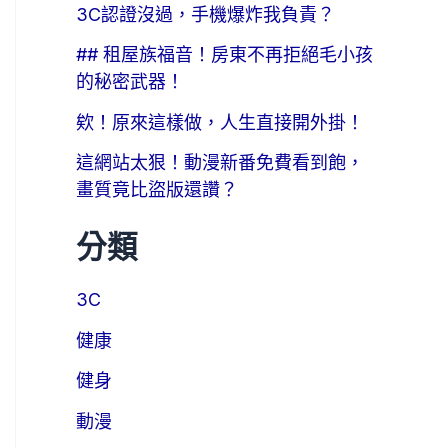
3C認證沒過，手機爆炸我負責？
## 租屋族福音！房東不再拒絕毛小孩
的秘密武器！
欸！原來這樣做，人生直接開外掛！
這網站太狠！動漫新番免費看到飽，
畫質竟比盜版還讚？
分類
3C
健康
健身
動漫