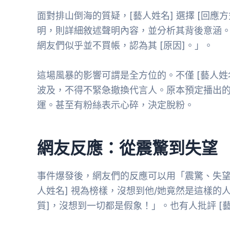
面對排山倒海的質疑，[藝人姓名] 選擇 [回
明，則詳細敘述聲明內容，並分析其背後意涵。例
網友們似乎並不買帳，認為其 [原因]。」。
這場風暴的影響可謂是全方位的。不僅 [藝人姓名
波及，不得不緊急撤換代言人。原本預定播出的 
運。甚至有粉絲表示心碎，決定脫粉。
網友反應：從震驚到失望
事件爆發後，網友們的反應可以用「震驚、失望
人姓名] 視為榜樣，沒想到他/她竟然是這樣的人
質]，沒想到一切都是假象！」。也有人批評 [