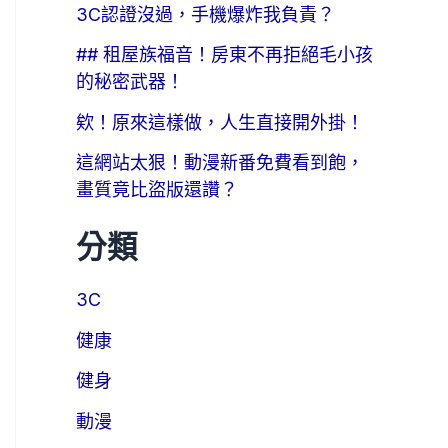
3C認證沒過，手機爆炸我負責？
## 租屋族福音！房東不再拒絕毛小孩
的秘密武器！
欸！原來這樣做，人生直接開外掛！
這網站太狠！動漫新番免費看到飽，
畫質竟比盜版還讚？
分類
3C
健康
健身
動漫