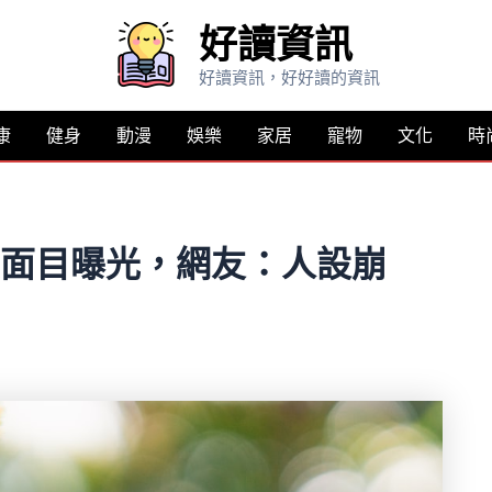
好讀資訊
好讀資訊，好好讀的資訊
康
健身
動漫
娛樂
家居
寵物
文化
時
真面目曝光，網友：人設崩