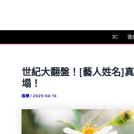
跳
至
主
要
3C
健
內
容
世紀大翻盤！[藝人姓名]
塌！
娛樂
/
2025-04-13