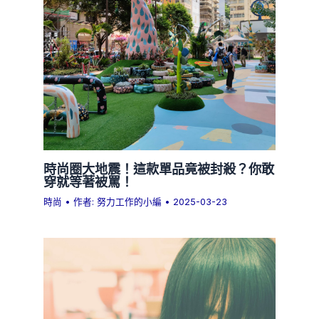
時尚圈大地震！這款單品竟被封殺？你敢
穿就等著被罵！
時尚
• 作者:
努力工作的小編
•
2025-03-23