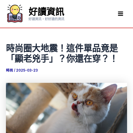
跳
好讀資訊
至
Mai
主
好讀資訊，好好讀的資訊
要
Men
內
容
時尚圈大地震！這件單品竟是
「顯老兇手」？你還在穿？！
時尚
/
2025-03-23