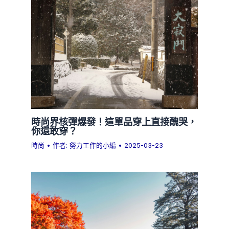
時尚界核彈爆發！這單品穿上直接醜哭，
你還敢穿？
時尚
• 作者:
努力工作的小編
•
2025-03-23