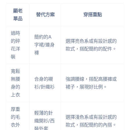
顯老
替代方案
穿搭重點
單品
過時
簡約的A
的碎
選擇亮色系或有設計感的
字裙/連身
花洋
款式，搭配簡約的配件。
褲
裝
寬鬆
無腰
合身的襯
強調腰線，搭配高腰褲或
身的
衫/針織衫
裙子，展現好比例。
上衣
厚重
輕薄的針
的毛
選擇淺色系或有設計感的
織開衫/西
衣外
款式，搭配簡約的內搭。
裝外套