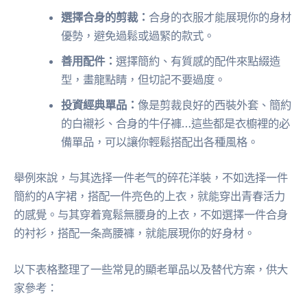
選擇合身的剪裁：
合身的衣服才能展現你的身材
優勢，避免過鬆或過緊的款式。
善用配件：
選擇簡約、有質感的配件來點綴造
型，畫龍點睛，但切記不要過度。
投資經典單品：
像是剪裁良好的西裝外套、簡約
的白襯衫、合身的牛仔褲…這些都是衣櫥裡的必
備單品，可以讓你輕鬆搭配出各種風格。
舉例來說，与其选择一件老气的碎花洋裝，不如选择一件
簡約的A字裙，搭配一件亮色的上衣，就能穿出青春活力
的感覺。与其穿着寬鬆無腰身的上衣，不如選擇一件合身
的衬衫，搭配一条高腰褲，就能展現你的好身材。
以下表格整理了一些常見的顯老單品以及替代方案，供大
家參考：