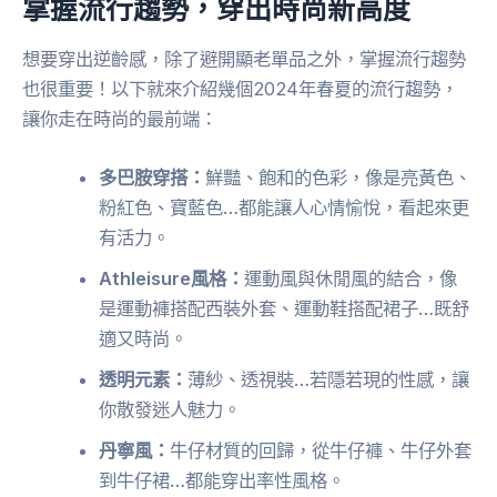
掌握流行趨勢，穿出時尚新高度
想要穿出逆齡感，除了避開顯老單品之外，掌握流行趨勢
也很重要！以下就來介紹幾個2024年春夏的流行趨勢，
讓你走在時尚的最前端：
多巴胺穿搭：
鮮豔、飽和的色彩，像是亮黃色、
粉紅色、寶藍色…都能讓人心情愉悅，看起來更
有活力。
Athleisure風格：
運動風與休閒風的結合，像
是運動褲搭配西裝外套、運動鞋搭配裙子…既舒
適又時尚。
透明元素：
薄紗、透視裝…若隱若現的性感，讓
你散發迷人魅力。
丹寧風：
牛仔材質的回歸，從牛仔褲、牛仔外套
到牛仔裙…都能穿出率性風格。