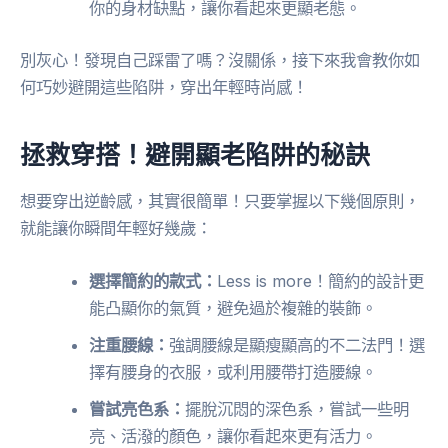
你的身材缺點，讓你看起來更顯老態。
別灰心！發現自己踩雷了嗎？沒關係，接下來我會教你如
何巧妙避開這些陷阱，穿出年輕時尚感！
拯救穿搭！避開顯老陷阱的秘訣
想要穿出逆齡感，其實很簡單！只要掌握以下幾個原則，
就能讓你瞬間年輕好幾歲：
選擇簡約的款式：
Less is more！簡約的設計更
能凸顯你的氣質，避免過於複雜的裝飾。
注重腰線：
強調腰線是顯瘦顯高的不二法門！選
擇有腰身的衣服，或利用腰帶打造腰線。
嘗試亮色系：
擺脫沉悶的深色系，嘗試一些明
亮、活潑的顏色，讓你看起來更有活力。