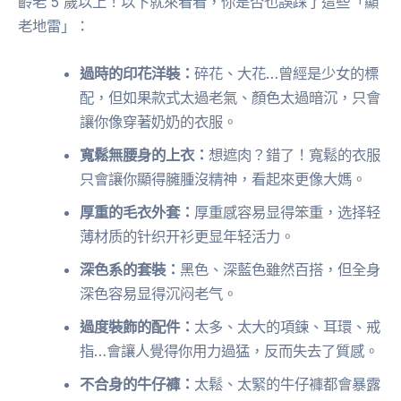
齡老 5 歲以上！以下就來看看，你是否也誤踩了這些「顯
老地雷」：
過時的印花洋裝：
碎花、大花…曾經是少女的標
配，但如果款式太過老氣、顏色太過暗沉，只會
讓你像穿著奶奶的衣服。
寬鬆無腰身的上衣：
想遮肉？錯了！寬鬆的衣服
只會讓你顯得臃腫沒精神，看起來更像大媽。
厚重的毛衣外套：
厚重感容易显得笨重，选择轻
薄材质的针织开衫更显年轻活力。
深色系的套裝：
黑色、深藍色雖然百搭，但全身
深色容易显得沉闷老气。
過度裝飾的配件：
太多、太大的項鍊、耳環、戒
指…會讓人覺得你用力過猛，反而失去了質感。
不合身的牛仔褲：
太鬆、太緊的牛仔褲都會暴露