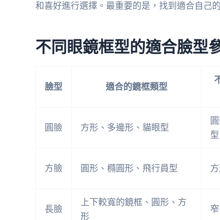
和喜好進行選擇。最重要的是，找到適合自己
不同眼鏡框型的適合臉型
臉型
適合的鏡框類型
圓
圓臉
方形、多邊形、貓眼型
型
方臉
圓形、橢圓形、飛行員型
方
上下較寬的鏡框、圓形、方
長臉
窄
形