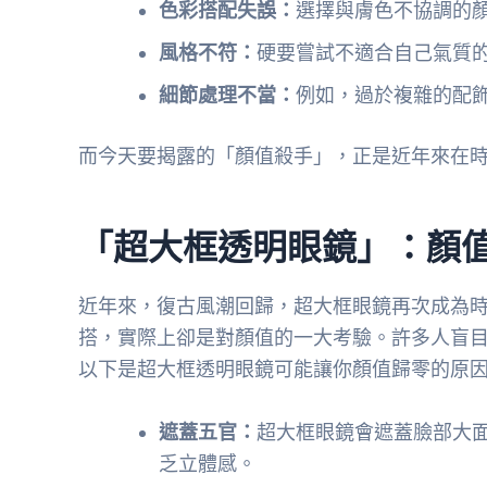
色彩搭配失誤：
選擇與膚色不協調的
風格不符：
硬要嘗試不適合自己氣質
細節處理不當：
例如，過於複雜的配
而今天要揭露的「顏值殺手」，正是近年來在
「超大框透明眼鏡」：顏
近年來，復古風潮回歸，超大框眼鏡再次成為時
搭，實際上卻是對顏值的一大考驗。許多人盲
以下是超大框透明眼鏡可能讓你顏值歸零的原
遮蓋五官：
超大框眼鏡會遮蓋臉部大
乏立體感。