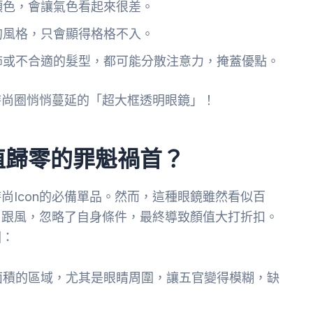
顏色，會讓氣色看起來很差。
的風格，只會顯得格格不入。
飾或不合適的髮型，都可能分散注意力，掩蓋優點。
時尚圈悄悄蔓延的「超大框透明眼鏡」！
值歸零的罪魁禍首？
尚Icon的必備單品。然而，這種眼鏡雖然看似百
目跟風，忽略了自身條件，最終導致顏值大打折扣。
因：
面積的區域，尤其是眼睛周圍，讓五官變得模糊，缺