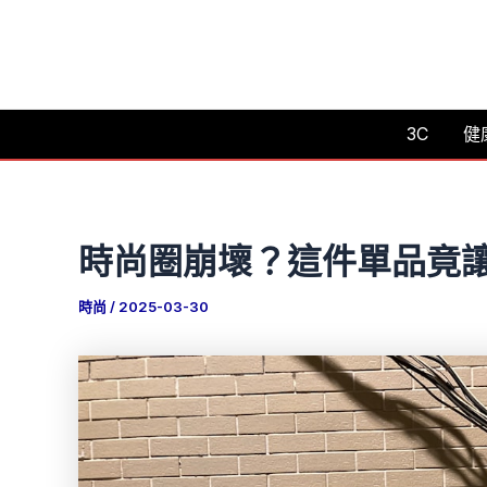
跳
至
主
要
3C
健
內
容
時尚圈崩壞？這件單品竟
時尚
/
2025-03-30