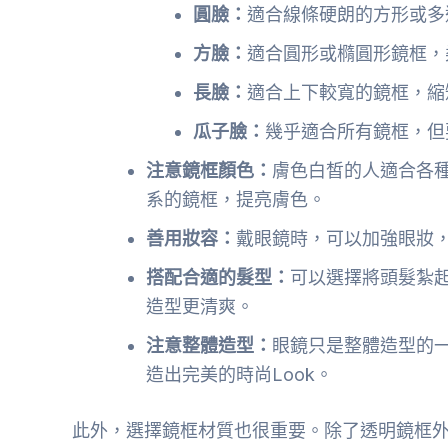
圓臉：
適合線條硬朗的方形或多
方臉：
適合圓形或橢圓形鏡框，
長臉：
適合上下較寬的鏡框，縮
瓜子臉：
幾乎適合所有鏡框，但
注意鏡框顏色：
膚色白皙的人適合各
系的鏡框，提亮膚色。
善用妝容：
戴眼鏡時，可以加強眼妝
搭配合適的髮型：
可以選擇將頭髮紮
造型更清爽。
注意整體造型：
眼鏡只是整體造型的
造出完美的時尚Look。
此外，選擇鏡框材質也很重要。除了透明鏡框