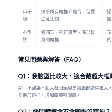
瓜子
幾乎所有鏡框都適合，但要
過
臉
注意比例
鏡
心型
橢圓形、飛行員型、底部較
頂
臉
寬的鏡框
的
常見問題與解答（FAQ）
Q1：我臉型比較大，適合戴超大框
A1：不建議。超大框眼鏡容易讓臉部顯得更大
多邊形鏡框，增加臉部輪廓感。
Q2：透明鏡框會不會顯得沒精神？