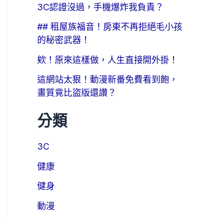
3C認證沒過，手機爆炸我負責？
## 租屋族福音！房東不再拒絕毛小孩
的秘密武器！
欸！原來這樣做，人生直接開外掛！
這網站太狠！動漫新番免費看到飽，
畫質竟比盜版還讚？
分類
3C
健康
健身
動漫