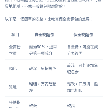
質地粗糙，不像一般麵包那麼鬆軟。
以下是一個簡單的表格，比較真假全麥麵包的差異：
項目
真全麥麵包
假全麥麵包
全麥粉
超過50%，通常
含量低，可能在成
含量
是第一項成分
分表後面
較淺，可能添加焦
顏色
較深，呈棕褐色
糖色素
粗糙，有麥麩顆
鬆軟，口感與一般
質地
粒
麵包相似
升糖指
較低
較高