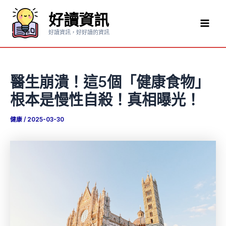
跳
好讀資訊
至
Mai
主
好讀資訊，好好讀的資訊
要
Men
內
容
醫生崩潰！這5個「健康食物」
根本是慢性自殺！真相曝光！
健康
/
2025-03-30