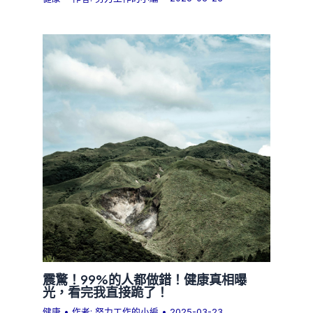
震驚！99%的人都做錯！健康真相曝
光，看完我直接跪了！
健康
• 作者:
努力工作的小編
•
2025-03-23