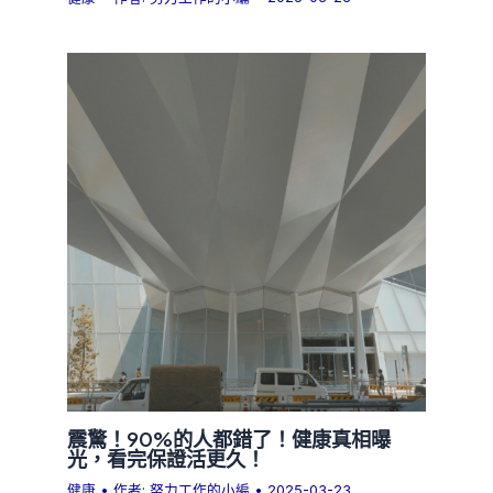
震驚！90%的人都錯了！健康真相曝
光，看完保證活更久！
健康
• 作者:
努力工作的小編
•
2025-03-23