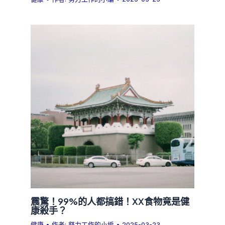
震驚！99%的人都搞錯！XX食物竟是健
康殺手？
健康
• 作者:
努力工作的小編
•
2025-03-23