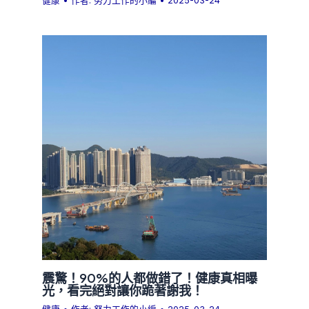
健康
• 作者:
努力工作的小編
•
2025-03-24
震驚！90%的人都做錯了！健康真相曝
光，看完絕對讓你跪著謝我！