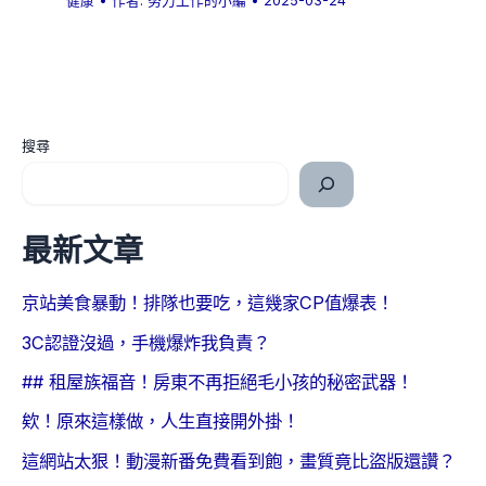
健康
• 作者:
努力工作的小編
•
2025-03-24
搜尋
最新文章
京站美食暴動！排隊也要吃，這幾家CP值爆表！
3C認證沒過，手機爆炸我負責？
## 租屋族福音！房東不再拒絕毛小孩的秘密武器！
欸！原來這樣做，人生直接開外掛！
這網站太狠！動漫新番免費看到飽，畫質竟比盜版還讚？