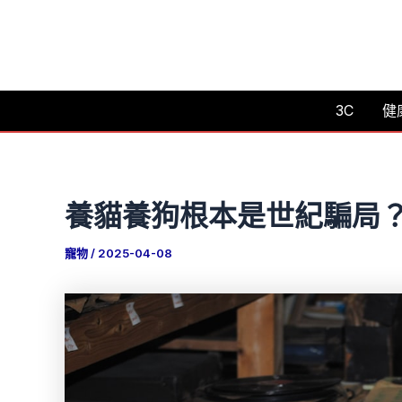
跳
至
主
要
3C
健
內
容
養貓養狗根本是世紀騙局
寵物
/
2025-04-08