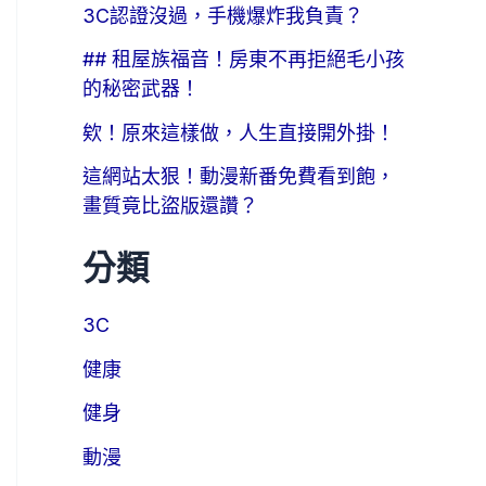
3C認證沒過，手機爆炸我負責？
## 租屋族福音！房東不再拒絕毛小孩
的秘密武器！
欸！原來這樣做，人生直接開外掛！
這網站太狠！動漫新番免費看到飽，
畫質竟比盜版還讚？
分類
3C
健康
健身
動漫