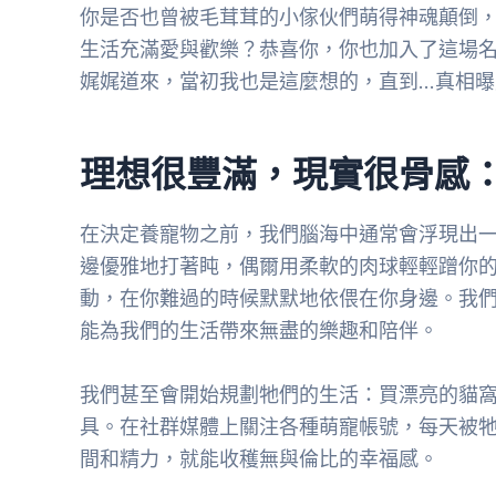
你是否也曾被毛茸茸的小傢伙們萌得神魂顛倒
生活充滿愛與歡樂？恭喜你，你也加入了這場
娓娓道來，當初我也是這麼想的，直到…真相
理想很豐滿，現實很骨感
在決定養寵物之前，我們腦海中通常會浮現出
邊優雅地打著盹，偶爾用柔軟的肉球輕輕蹭你
動，在你難過的時候默默地依偎在你身邊。我
能為我們的生活帶來無盡的樂趣和陪伴。
我們甚至會開始規劃牠們的生活：買漂亮的貓
具。在社群媒體上關注各種萌寵帳號，每天被
間和精力，就能收穫無與倫比的幸福感。