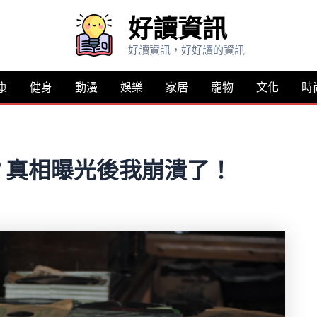
好讀資訊
好讀資訊，好好讀的資訊
康
健身
動漫
娛樂
家居
寵物
文化
時
？真相曝光後我崩潰了！