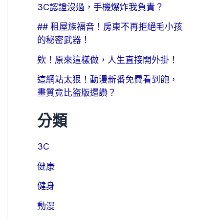
3C認證沒過，手機爆炸我負責？
## 租屋族福音！房東不再拒絕毛小孩
的秘密武器！
欸！原來這樣做，人生直接開外掛！
這網站太狠！動漫新番免費看到飽，
畫質竟比盜版還讚？
分類
3C
健康
健身
動漫