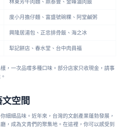
林東芳牛肉麵、鼎泰豐、金峰滷肉飯
度小月擔仔麵、富盛號碗粿、阿堂鹹粥
興隆居湯包、正忠排骨飯、海之冰
犁記餅店、春水堂、台中肉員福
幾樣，一次品嚐多種口味。部分店家只收現金，請事
候。
藝文空間
得你細細品味。近年來，台灣的文創產業蓬勃發展，
啡廳，成為文青們的聚集地。在這裡，你可以感受到