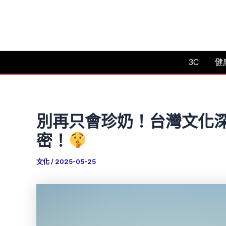
跳
至
主
要
3C
健
內
容
別再只會珍奶！台灣文化深
密！
文化
/
2025-05-25