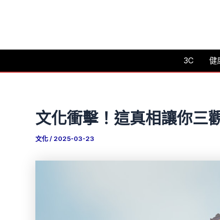
跳
至
主
要
3C
健
內
容
文化衝擊！這真相讓你三
文化
/
2025-03-23