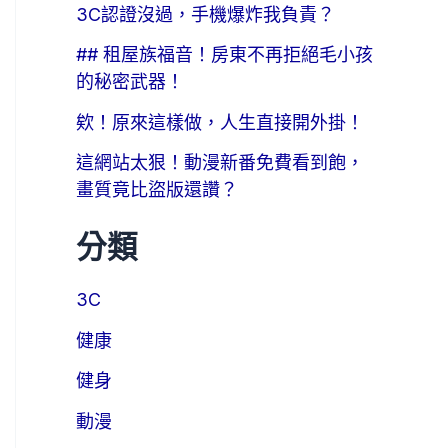
3C認證沒過，手機爆炸我負責？
## 租屋族福音！房東不再拒絕毛小孩
的秘密武器！
欸！原來這樣做，人生直接開外掛！
這網站太狠！動漫新番免費看到飽，
畫質竟比盜版還讚？
分類
3C
健康
健身
動漫