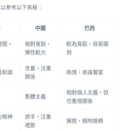
可以參考以下表格：
本
中國
巴西
時間，
相對寬鬆，
較為寬鬆，容易遲
彈性較大
到
含蓄，注重
重和諧
熱情，表達豐富
關係
相對個人主義，但
集體主義
也重視關係
免眼神
拱手，注重
擁抱，親吻臉頰
禮節