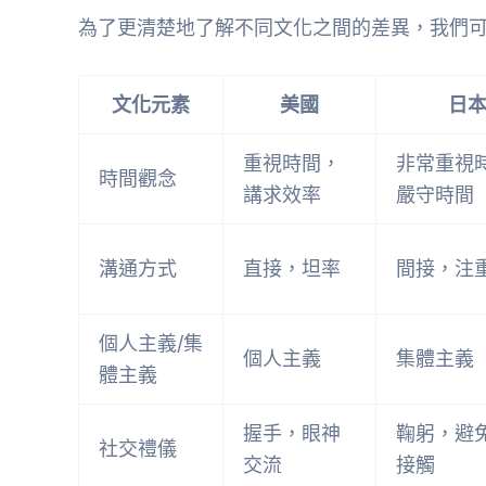
為了更清楚地了解不同文化之間的差異，我們
文化元素
美國
日
重視時間，
非常重視
時間觀念
講求效率
嚴守時間
溝通方式
直接，坦率
間接，注
個人主義/集
個人主義
集體主義
體主義
握手，眼神
鞠躬，避
社交禮儀
交流
接觸