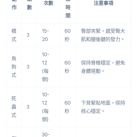
次數
注意事項
作
數
時
間
橋
15-
60
臀部夾緊，感受臀大
3
式
20
秒
肌和腿後腱的發力。
10-
鳥
12
60
保持脊椎穩定，避免
狗
3
(每
秒
身體晃動。
式
側)
10-
死
12
60
下背緊貼地面，保持
蟲
3
(每
秒
核心穩定。
式
側)
30-