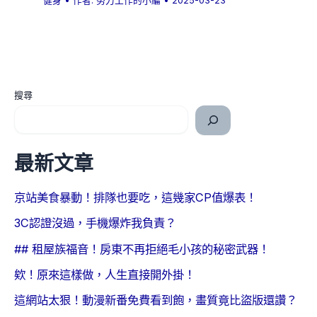
健身
• 作者:
努力工作的小編
•
2025-03-23
搜尋
最新文章
京站美食暴動！排隊也要吃，這幾家CP值爆表！
3C認證沒過，手機爆炸我負責？
## 租屋族福音！房東不再拒絕毛小孩的秘密武器！
欸！原來這樣做，人生直接開外掛！
這網站太狠！動漫新番免費看到飽，畫質竟比盜版還讚？