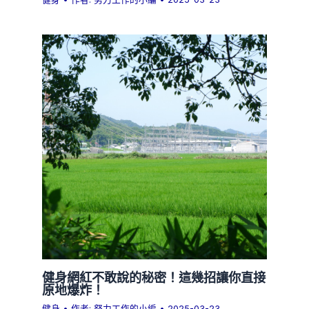
健身網紅不敢說的秘密！這幾招讓你直接
原地爆炸！
健身
• 作者:
努力工作的小編
•
2025-03-23