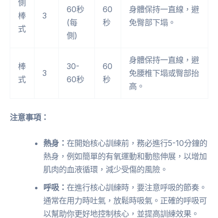
側
60秒
60
身體保持一直線，避
棒
3
(每
秒
免臀部下塌。
式
側)
身體保持一直線，避
棒
30-
60
3
免腰椎下塌或臀部抬
式
60秒
秒
高。
注意事項：
熱身：
在開始核心訓練前，務必進行5-10分鐘的
熱身，例如簡單的有氧運動和動態伸展，以增加
肌肉的血液循環，減少受傷的風險。
呼吸：
在進行核心訓練時，要注意呼吸的節奏。
通常在用力時吐氣，放鬆時吸氣。正確的呼吸可
以幫助你更好地控制核心，並提高訓練效果。