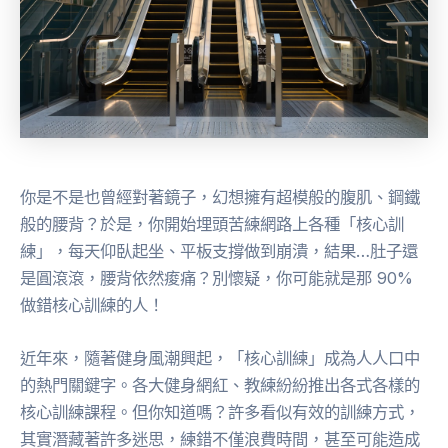
你是不是也曾經對著鏡子，幻想擁有超模般的腹肌、鋼鐵
般的腰背？於是，你開始埋頭苦練網路上各種「核心訓
練」，每天仰臥起坐、平板支撐做到崩潰，結果…肚子還
是圓滾滾，腰背依然痠痛？別懷疑，你可能就是那 90%
做錯核心訓練的人！
近年來，隨著健身風潮興起，「核心訓練」成為人人口中
的熱門關鍵字。各大健身網紅、教練紛紛推出各式各樣的
核心訓練課程。但你知道嗎？許多看似有效的訓練方式，
其實潛藏著許多迷思，練錯不僅浪費時間，甚至可能造成