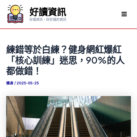
跳
好讀資訊
至
Mai
主
好讀資訊，好好讀的資訊
要
Men
內
容
練錯等於白練？健身網紅爆紅
「核心訓練」迷思，90%的人
都做錯！
健身
/
2025-05-25