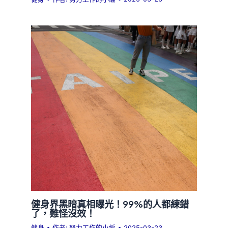
健身界黑暗真相曝光！99%的人都練錯
了，難怪沒效！
健身
• 作者:
努力工作的小編
•
2025-03-23