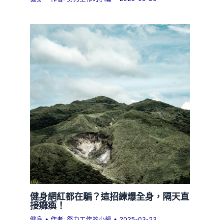
健身網紅都在騙？這招練爆全身，隔天直
接癱瘓！
健身
• 作者:
努力工作的小編
•
2025-03-23