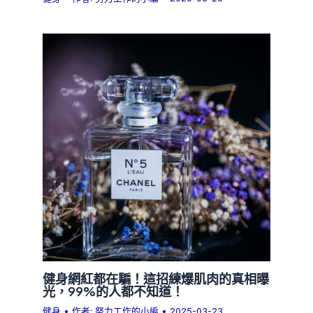
健身網紅都在騙！這招練爆肌肉的真相曝
光，99%的人都不知道！
健身
• 作者:
努力工作的小編
•
2025-03-23