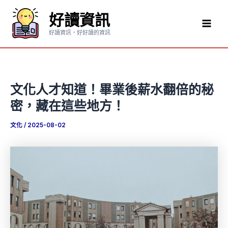
跳
好讀資訊
至
Mai
主
好讀資訊，好好讀的資訊
要
Men
內
容
文化人才知道！畢業後薪水翻倍的秘
密，藏在這些地方！
文化
/
2025-08-02