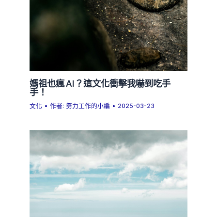
媽祖也瘋 AI？這文化衝擊我嚇到吃手
手！
文化
• 作者:
努力工作的小編
•
2025-03-23