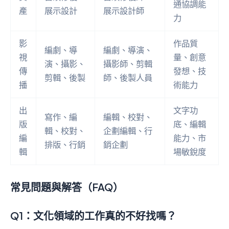
通協調能
產
展示設計
展示設計師
力
影
作品質
編劇、導
編劇、導演、
視
量、創意
演、攝影、
攝影師、剪輯
傳
發想、技
剪輯、後製
師、後製人員
播
術能力
出
文字功
寫作、編
編輯、校對、
版
底、編輯
輯、校對、
企劃編輯、行
編
能力、市
排版、行銷
銷企劃
輯
場敏銳度
常見問題與解答（FAQ）
Q1：文化領域的工作真的不好找嗎？