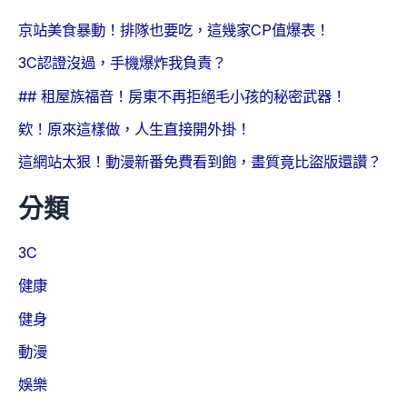
京站美食暴動！排隊也要吃，這幾家CP值爆表！
3C認證沒過，手機爆炸我負責？
## 租屋族福音！房東不再拒絕毛小孩的秘密武器！
欸！原來這樣做，人生直接開外掛！
這網站太狠！動漫新番免費看到飽，畫質竟比盜版還讚？
分類
3C
健康
健身
動漫
娛樂