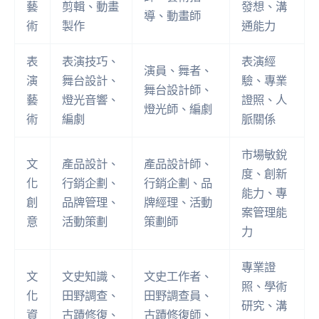
藝
剪輯、動畫
發想、溝
導、動畫師
術
製作
通能力
表
表演技巧、
表演經
演員、舞者、
演
舞台設計、
驗、專業
舞台設計師、
藝
燈光音響、
證照、人
燈光師、編劇
術
編劇
脈關係
市場敏銳
文
產品設計、
產品設計師、
度、創新
化
行銷企劃、
行銷企劃、品
能力、專
創
品牌管理、
牌經理、活動
案管理能
意
活動策劃
策劃師
力
專業證
文
文史知識、
文史工作者、
照、學術
化
田野調查、
田野調查員、
研究、溝
資
古蹟修復、
古蹟修復師、