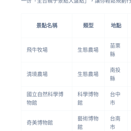
一份「全台親子景點大盤點」，讓你輕鬆規劃
景點名稱
類型
地點
苗栗
飛牛牧場
生態農場
縣
南投
清境農場
生態農場
縣
國立自然科學博
科學博物
台中
物館
館
市
藝術博物
台南
奇美博物館
館
市