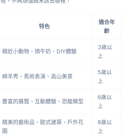
行程，不再煩惱週末該去哪裡！
適合年
特色
齡
3歲以
親近小動物、擠牛奶、DIY體驗
上
5歲以
綿羊秀、馬術表演、高山美景
上
6歲以
豐富的展覽、互動體驗、恐龍模型
上
精美的藝術品、歐式建築、戶外花
8歲以
園
上