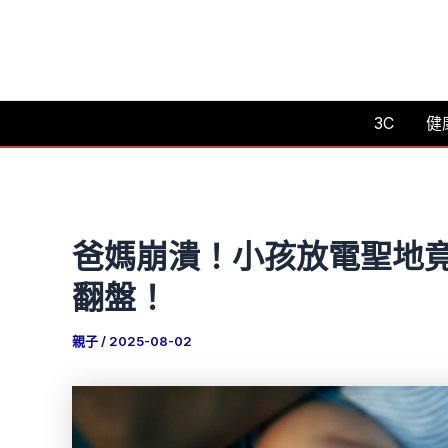
跳
至
主
要
3C
健
內
容
爸媽崩潰！小孩放電聖地
翻盤！
親子
/
2025-08-02