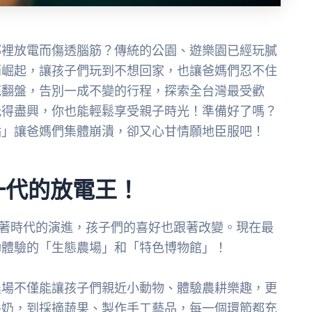
哪裡放電而傷透腦筋？傳統的公園、遊樂園已經玩膩
悄崛起，讓孩子們玩到不想回家，也讓爸媽們忍不住
底翻盤，告別一成不變的行程，探索全台灣最受歡
玩得盡興，你也能輕鬆享受親子時光！準備好了嗎？
點」讓爸媽們集體崩潰，卻又心甘情願地臣服吧！
一代的放電王！
隨著時代的演進，孩子們的喜好也跟著改變。現在最
動體驗的「生態農場」和「特色博物館」！
農場不僅能讓孩子們親近小動物、體驗農耕樂趣，更
牛奶，到採摘蔬果、製作手工藝品，每一個環節都充