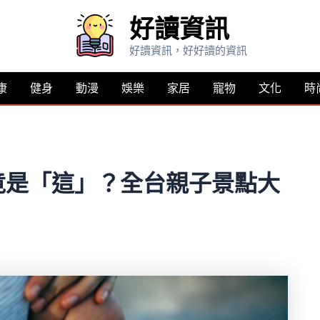
好讀資訊
好讀資訊，好好讀的資訊
康
健身
動漫
娛樂
家居
寵物
文化
時
竟是「這」？全台親子景點大