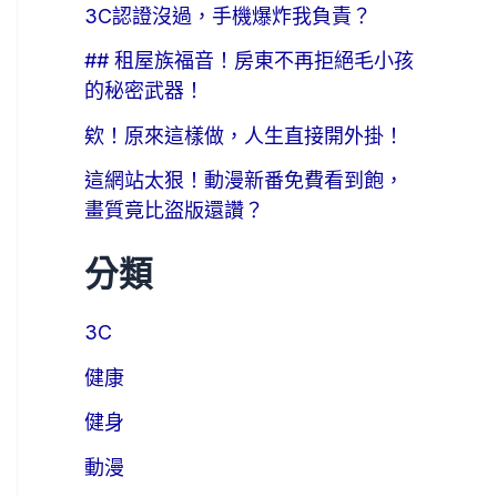
3C認證沒過，手機爆炸我負責？
## 租屋族福音！房東不再拒絕毛小孩
的秘密武器！
欸！原來這樣做，人生直接開外掛！
這網站太狠！動漫新番免費看到飽，
畫質竟比盜版還讚？
分類
3C
健康
健身
動漫