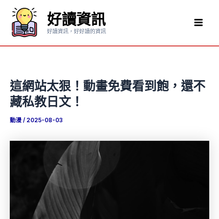
跳
好讀資訊
至
Mai
主
好讀資訊，好好讀的資訊
要
Men
內
容
這網站太狠！動畫免費看到飽，還不
藏私教日文！
動漫
/
2025-08-03