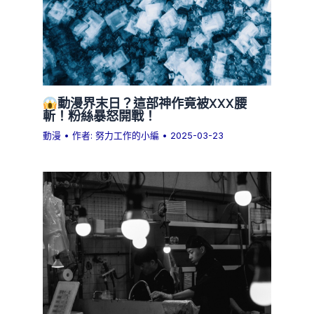
動漫界末日？這部神作竟被XXX腰
斬！粉絲暴怒開戰！
動漫
• 作者:
努力工作的小編
•
2025-03-23