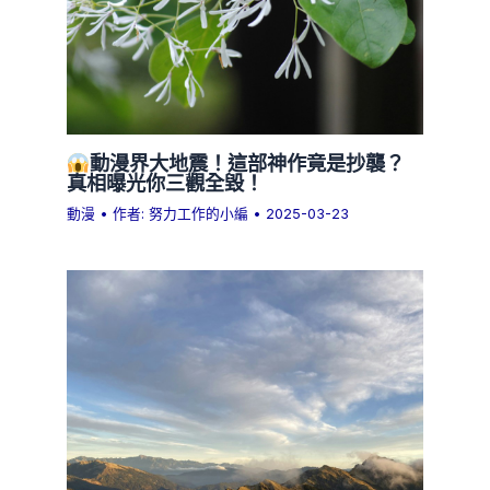
動漫界大地震！這部神作竟是抄襲？
真相曝光你三觀全毀！
動漫
• 作者:
努力工作的小編
•
2025-03-23