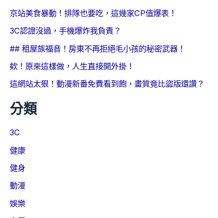
京站美食暴動！排隊也要吃，這幾家CP值爆表！
3C認證沒過，手機爆炸我負責？
## 租屋族福音！房東不再拒絕毛小孩的秘密武器！
欸！原來這樣做，人生直接開外掛！
這網站太狠！動漫新番免費看到飽，畫質竟比盜版還讚？
分類
3C
健康
健身
動漫
娛樂