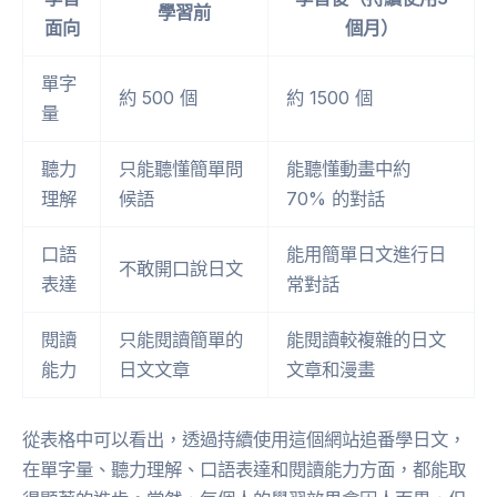
學習前
面向
個月）
單字
約 500 個
約 1500 個
量
聽力
只能聽懂簡單問
能聽懂動畫中約
理解
候語
70% 的對話
口語
能用簡單日文進行日
不敢開口說日文
表達
常對話
閱讀
只能閱讀簡單的
能閱讀較複雜的日文
能力
日文文章
文章和漫畫
從表格中可以看出，透過持續使用這個網站追番學日文，
在單字量、聽力理解、口語表達和閱讀能力方面，都能取