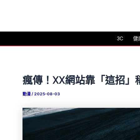
跳
至
主
要
3C
健
內
容
瘋傳！XX網站靠「這招」
動漫
/
2025-08-03