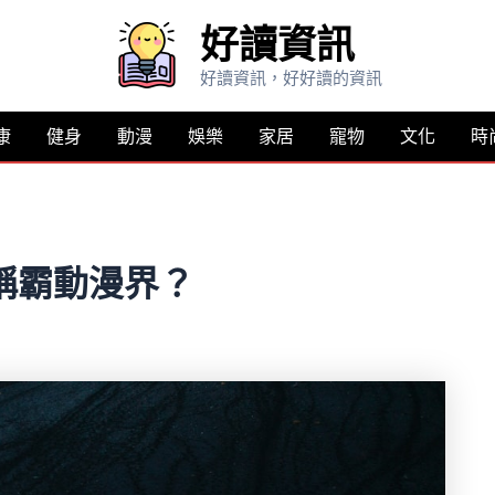
好讀資訊
好讀資訊，好好讀的資訊
康
健身
動漫
娛樂
家居
寵物
文化
時
稱霸動漫界？