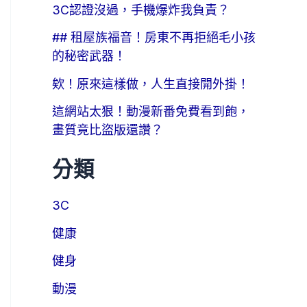
3C認證沒過，手機爆炸我負責？
## 租屋族福音！房東不再拒絕毛小孩
的秘密武器！
欸！原來這樣做，人生直接開外掛！
這網站太狠！動漫新番免費看到飽，
畫質竟比盜版還讚？
分類
3C
健康
健身
動漫