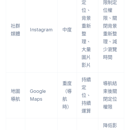
定
限制定
位、
位權
背景
限、關
社群
重新
閉背景
Instagram
中度
媒體
整
重新整
理、
理、減
大量
少瀏覽
圖片
時間
影片
持續
重度
導航結
定
地圖
Google
（導
束後關
位、
導航
Maps
航
閉定位
持續
時）
權限
運算
降低影