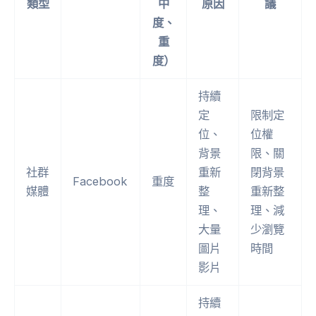
類型
中
原因
議
度、
重
度）
持續
定
限制定
位、
位權
背景
限、關
社群
重新
閉背景
Facebook
重度
媒體
整
重新整
理、
理、減
大量
少瀏覽
圖片
時間
影片
持續