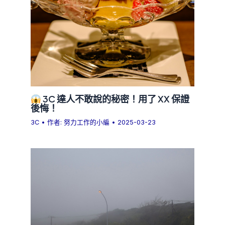
3C 達人不敢說的秘密！用了 XX 保證
後悔！
3C
• 作者:
努力工作的小編
•
2025-03-23