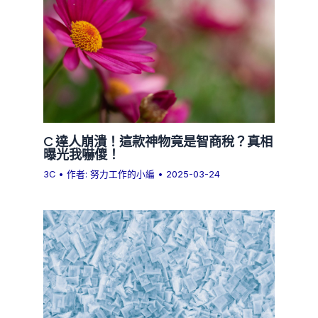
C 達人崩潰！這款神物竟是智商稅？真相
曝光我嚇傻！
3C
• 作者:
努力工作的小編
•
2025-03-24