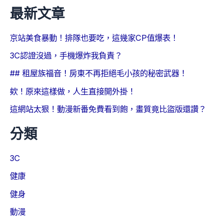
最新文章
京站美食暴動！排隊也要吃，這幾家CP值爆表！
3C認證沒過，手機爆炸我負責？
## 租屋族福音！房東不再拒絕毛小孩的秘密武器！
欸！原來這樣做，人生直接開外掛！
這網站太狠！動漫新番免費看到飽，畫質竟比盜版還讚？
分類
3C
健康
健身
動漫