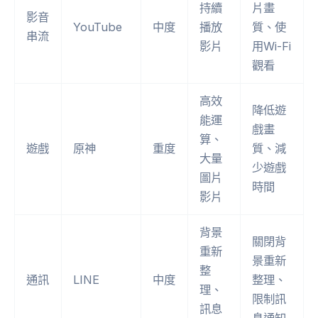
持續
片畫
影音
YouTube
中度
播放
質、使
串流
影片
用Wi-Fi
觀看
高效
降低遊
能運
戲畫
算、
遊戲
原神
重度
質、減
大量
少遊戲
圖片
時間
影片
背景
關閉背
重新
景重新
整
通訊
LINE
中度
整理、
理、
限制訊
訊息