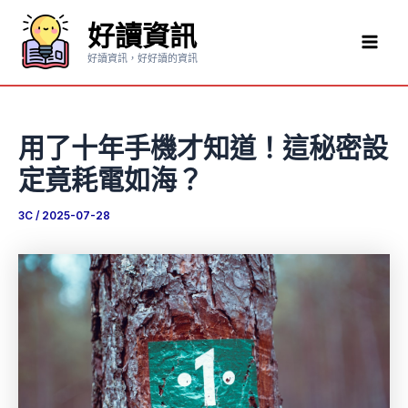
跳
好讀資訊
至
Mai
主
好讀資訊，好好讀的資訊
要
Men
內
容
用了十年手機才知道！這秘密設
定竟耗電如海？
3C
/
2025-07-28