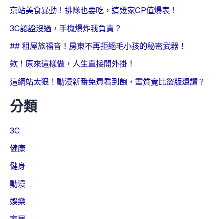
京站美食暴動！排隊也要吃，這幾家CP值爆表！
3C認證沒過，手機爆炸我負責？
## 租屋族福音！房東不再拒絕毛小孩的秘密武器！
欸！原來這樣做，人生直接開外掛！
這網站太狠！動漫新番免費看到飽，畫質竟比盜版還讚？
分類
3C
健康
健身
動漫
娛樂