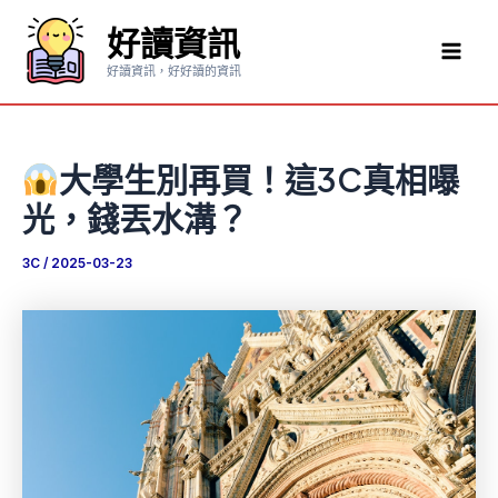
跳
好讀資訊
至
Mai
主
好讀資訊，好好讀的資訊
要
Men
內
容
大學生別再買！這3C真相曝
光，錢丟水溝？
3C
/
2025-03-23