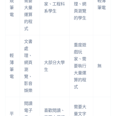
競
需要
輕薄
家、工程科
理、網
筆
大量
筆電
系學生
頁瀏覽
電
運算
的學生
的程
式
文書
重度遊
處
戲玩
輕
理、
家、需
薄
網頁
大部分大學
要執行
無
筆
瀏
生
大量運
電
覽、
算的程
影音
式
娛樂
閱讀
需要大
電子
喜歡閱讀、
平
量文字