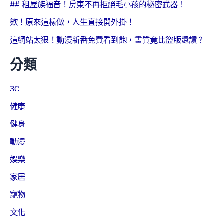
## 租屋族福音！房東不再拒絕毛小孩的秘密武器！
欸！原來這樣做，人生直接開外掛！
這網站太狠！動漫新番免費看到飽，畫質竟比盜版還讚？
分類
3C
健康
健身
動漫
娛樂
家居
寵物
文化