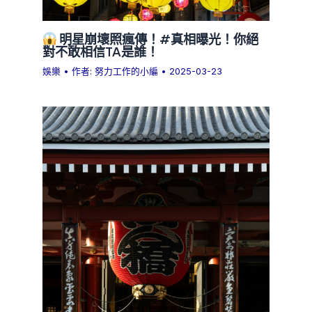
明星崩壞照瘋傳！#真相曝光！你絕
對不敢相信TA是誰！
娛樂
• 作者:
努力工作的小編
•
2025-03-23