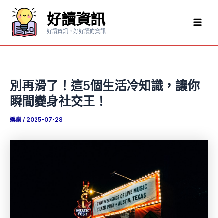
跳
好讀資訊
至
Mai
主
好讀資訊，好好讀的資訊
要
Men
內
容
別再滑了！這5個生活冷知識，讓你
瞬間變身社交王！
娛樂
/
2025-07-28