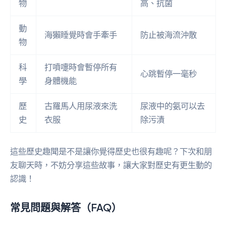
物
高、抗菌
動
海獺睡覺時會手牽手
防止被海流沖散
物
科
打噴嚏時會暫停所有
心跳暫停一毫秒
學
身體機能
歷
古羅馬人用尿液來洗
尿液中的氨可以去
史
衣服
除污漬
這些歷史趣聞是不是讓你覺得歷史也很有趣呢？下次和朋
友聊天時，不妨分享這些故事，讓大家對歷史有更生動的
認識！
常見問題與解答（FAQ）