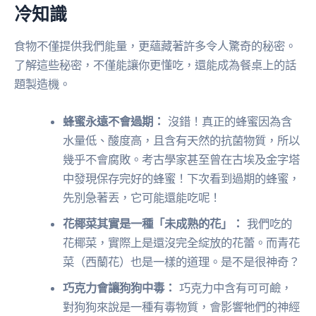
冷知識
食物不僅提供我們能量，更蘊藏著許多令人驚奇的秘密。
了解這些秘密，不僅能讓你更懂吃，還能成為餐桌上的話
題製造機。
蜂蜜永遠不會過期：
沒錯！真正的蜂蜜因為含
水量低、酸度高，且含有天然的抗菌物質，所以
幾乎不會腐敗。考古學家甚至曾在古埃及金字塔
中發現保存完好的蜂蜜！下次看到過期的蜂蜜，
先別急著丟，它可能還能吃呢！
花椰菜其實是一種「未成熟的花」：
我們吃的
花椰菜，實際上是還沒完全綻放的花蕾。而青花
菜（西蘭花）也是一樣的道理。是不是很神奇？
巧克力會讓狗狗中毒：
巧克力中含有可可鹼，
對狗狗來說是一種有毒物質，會影響牠們的神經