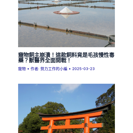
寵物飼主崩潰！這款飼料竟是毛孩慢性毒
藥？獸醫界全面開戰！
寵物
• 作者:
努力工作的小編
•
2025-03-23