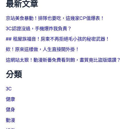
最新文章
京站美食暴動！排隊也要吃，這幾家CP值爆表！
3C認證沒過，手機爆炸我負責？
## 租屋族福音！房東不再拒絕毛小孩的秘密武器！
欸！原來這樣做，人生直接開外掛！
這網站太狠！動漫新番免費看到飽，畫質竟比盜版還讚？
分類
3C
健康
健身
動漫