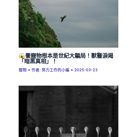
養寵物根本是世紀大騙局！獸醫淚揭
「暗黑真相」！
寵物
• 作者:
努力工作的小編
•
2025-03-23