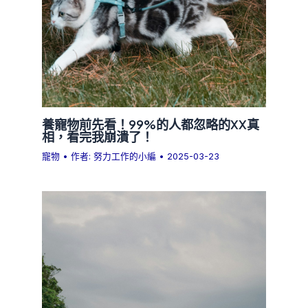
養寵物前先看！99%的人都忽略的XX真
相，看完我崩潰了！
寵物
• 作者:
努力工作的小編
•
2025-03-23