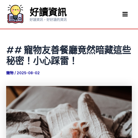
跳
好讀資訊
至
Mai
主
好讀資訊，好好讀的資訊
要
Men
內
容
## 寵物友善餐廳竟然暗藏這些
秘密！小心踩雷！
寵物
/
2025-08-02