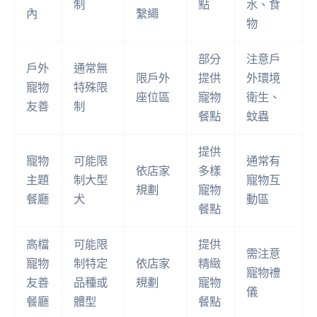
制
點
水、食
內
繫繩
物
部分
注意戶
戶外
通常無
限戶外
提供
外環境
寵物
特殊限
座位區
寵物
衛生、
友善
制
餐點
蚊蟲
提供
寵物
可能限
通常有
依店家
多樣
主題
制大型
寵物互
規劃
寵物
餐廳
犬
動區
餐點
高檔
可能限
提供
需注意
寵物
制特定
依店家
精緻
寵物禮
友善
品種或
規劃
寵物
儀
餐廳
體型
餐點