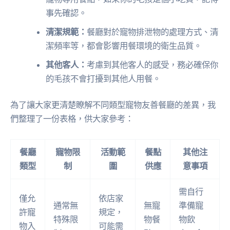
事先確認。
清潔規範：
餐廳對於寵物排泄物的處理方式、清
潔頻率等，都會影響用餐環境的衛生品質。
其他客人：
考慮到其他客人的感受，務必確保你
的毛孩不會打擾到其他人用餐。
為了讓大家更清楚瞭解不同類型寵物友善餐廳的差異，我
們整理了一份表格，供大家參考：
餐廳
寵物限
活動範
餐點
其他注
類型
制
圍
供應
意事項
需自行
僅允
依店家
通常無
無寵
準備寵
許寵
規定，
特殊限
物餐
物飲
物入
可能需