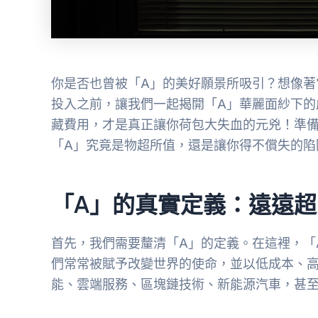
你是否也曾被「A」的美好願景所吸引？想像著
投入之前，讓我們一起揭開「A」華麗面紗下的
藏費用，才是真正讓你荷包大失血的元兇！準
「A」究竟是物超所值，還是讓你得不償失的陷
「A」的真實定義：遠遠
首先，我們需要釐清「A」的定義。在這裡，「
們常常被賦予改變世界的使命，並以低成本、高
能、雲端服務、區塊鏈技術、新能源汽車，甚至