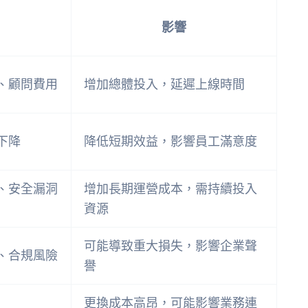
影響
、顧問費用
增加總體投入，延遲上線時間
下降
降低短期效益，影響員工滿意度
、安全漏洞
增加長期運營成本，需持續投入
資源
可能導致重大損失，影響企業聲
、合規風險
譽
更換成本高昂，可能影響業務連