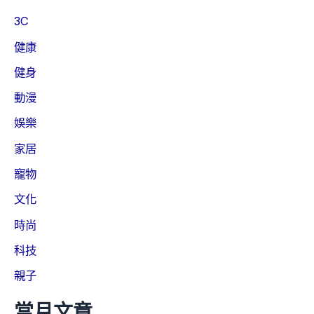
3C
健康
健身
動漫
娛樂
家居
寵物
文化
時尚
科技
親子
當月文章