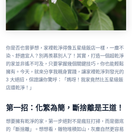
你是否也曾夢想，家裡乾淨得像五星級飯店一樣，一塵不
染、舒適宜人？別再羨慕別人了！其實，打造一個超乾淨
的家並非遙不可及，只要掌握幾個關鍵技巧，你也能輕鬆
擁有。今天，就來分享我親身實踐，讓家裡乾淨到發光的
3 大絕招，保證讓你驚呼：「媽呀！我家竟然比五星級飯
店還乾淨！」
第一招：化繁為簡，斷捨離是王道！
想要擁有乾淨的家，第一步絕對不是瘋狂打掃，而是徹底
的「斷捨離」。想想看，雜物堆積如山，灰塵自然更容易