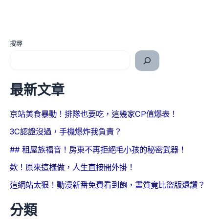
搜尋
最新文章
京站美食暴動！排隊也要吃，這幾家CP值爆表！
3C認證沒過，手機爆炸我負責？
## 租屋族福音！房東不再拒絕毛小孩的秘密武器！
欸！原來這樣做，人生直接開外掛！
這網站太狠！動漫新番免費看到飽，畫質竟比盜版還讚？
分類