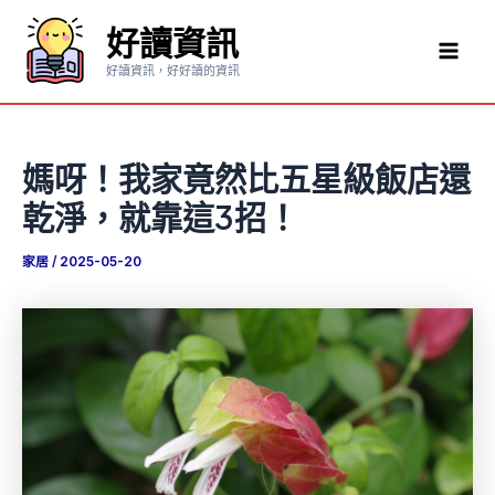
跳
好讀資訊
至
Mai
主
好讀資訊，好好讀的資訊
要
Men
內
容
媽呀！我家竟然比五星級飯店還
乾淨，就靠這3招！
家居
/
2025-05-20