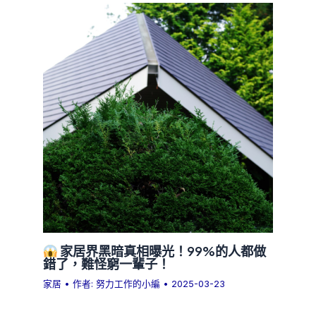
家居界黑暗真相曝光！99%的人都做
錯了，難怪窮一輩子！
家居
• 作者:
努力工作的小編
•
2025-03-23