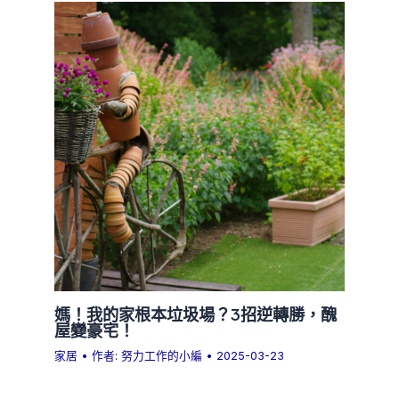
媽！我的家根本垃圾場？3招逆轉勝，醜
屋變豪宅！
家居
• 作者:
努力工作的小編
•
2025-03-23