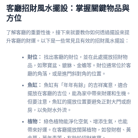
客廳招財風水擺設：掌握關鍵物品與
方位
了解客廳的重要性後，接下來就要教你如何透過擺設來提
升客廳的財運。以下是一些常見且有效的招財風水擺設：
財位：
找出客廳的財位，並在此處擺放招財物
品，如聚寶盆、貔貅、金蟾等。財位通常位於客
廳的角落，或是進門斜對角的位置。
魚缸：
魚缸有「年年有餘」的吉祥寓意，適合
擺放在客廳的吉位，能為家中帶來財運和生機。
但要注意，魚缸的擺放位置要避免正對大門或廚
房，以免財水外流。
植物：
綠色植物能淨化空氣、增添生氣，也能
帶來好運。在客廳擺放闊葉植物，如發財樹、黃
金葛、萬年青等，有助於招財進寶。