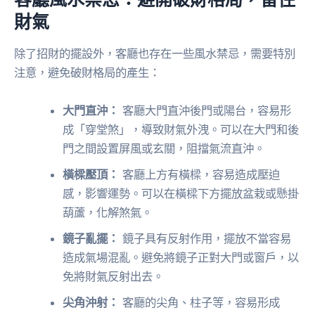
財氣
除了招財的擺設外，客廳也存在一些風水禁忌，需要特別
注意，避免破財格局的產生：
大門直沖：
客廳大門直沖後門或陽台，容易形
成「穿堂煞」，導致財氣外洩。可以在大門和後
門之間設置屏風或玄關，阻擋氣流直沖。
橫樑壓頂：
客廳上方有橫樑，容易造成壓迫
感，影響運勢。可以在橫樑下方擺放盆栽或懸掛
葫蘆，化解煞氣。
鏡子亂擺：
鏡子具有反射作用，擺放不當容易
造成氣場混亂。避免將鏡子正對大門或窗戶，以
免將財氣反射出去。
尖角沖射：
客廳的尖角、柱子等，容易形成