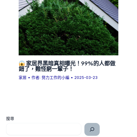
家居界黑暗真相曝光！99%的人都做
錯了，難怪窮一輩子！
家居
• 作者:
努力工作的小編
•
2025-03-23
搜尋