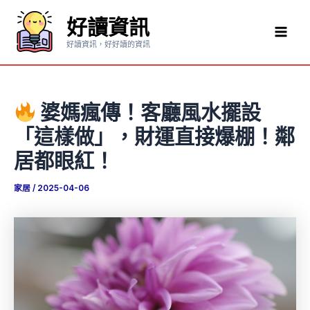
跳
好讀資訊
至
Mai
主
好讀資訊，好好讀的資訊
要
Men
內
容
婆媽瘋傳！客廳風水擺設
「這樣做」，財運直接爆棚！鄰
居都眼紅！
家居
/
2025-04-06