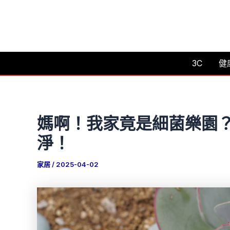
跳
至
主
要
3C
健
內
容
媽啊！我家竟是細菌樂園
淨！
家居
/
2025-04-02