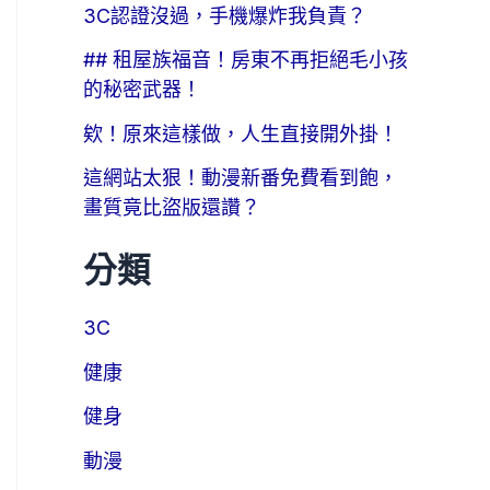
3C認證沒過，手機爆炸我負責？
## 租屋族福音！房東不再拒絕毛小孩
的秘密武器！
欸！原來這樣做，人生直接開外掛！
這網站太狠！動漫新番免費看到飽，
畫質竟比盜版還讚？
分類
3C
健康
健身
動漫