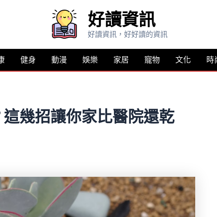
好讀資訊
好讀資訊，好好讀的資訊
康
健身
動漫
娛樂
家居
寵物
文化
時
？這幾招讓你家比醫院還乾