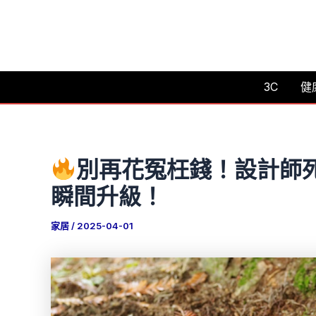
跳
至
主
要
3C
健
內
容
別再花冤枉錢！設計師
瞬間升級！
家居
/
2025-04-01