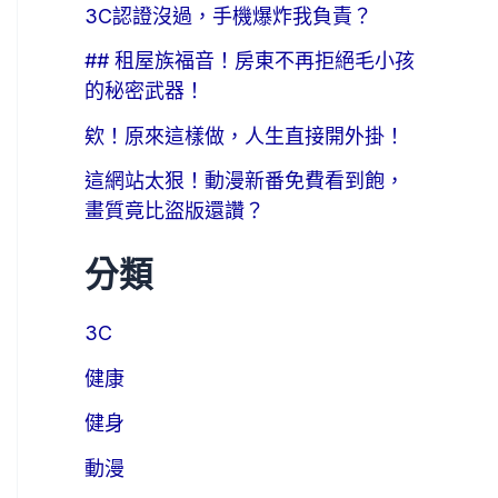
3C認證沒過，手機爆炸我負責？
## 租屋族福音！房東不再拒絕毛小孩
的秘密武器！
欸！原來這樣做，人生直接開外掛！
這網站太狠！動漫新番免費看到飽，
畫質竟比盜版還讚？
分類
3C
健康
健身
動漫