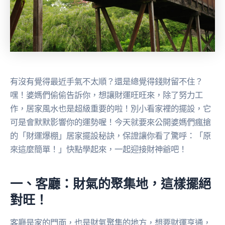
有沒有覺得最近手氣不太順？還是總覺得錢財留不住？
嘿！婆媽們偷偷告訴你，想讓財運旺旺來，除了努力工
作，居家風水也是超級重要的啦！別小看家裡的擺設，它
可是會默默影響你的運勢喔！今天就要來公開婆媽們瘋搶
的「財運爆棚」居家擺設秘訣，保證讓你看了驚呼：「原
來這麼簡單！」快點學起來，一起迎接財神爺吧！
一、客廳：財氣的聚集地，這樣擺絕
對旺！
客廳是家的門面，也是財氣聚集的地方，想要財運亨通，