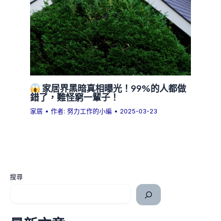
家居界黑暗真相曝光！99%的人都做
錯了，難怪窮一輩子！
家居
• 作者:
努力工作的小編
•
2025-03-23
搜尋