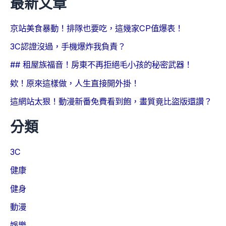
最新文章
京站美食暴動！排隊也要吃，這幾家CP值爆表！
3C認證沒過，手機爆炸我負責？
## 租屋族福音！房東不再拒絕毛小孩的秘密武器！
欸！原來這樣做，人生直接開外掛！
這網站太狠！動漫新番免費看到飽，畫質竟比盜版還讚？
分類
3C
健康
健身
動漫
娛樂