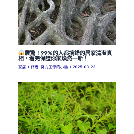
震驚！99%的人都搞錯的居家清潔真
相，看完保證你家煥然一新！
家居
• 作者:
努力工作的小編
•
2025-03-23