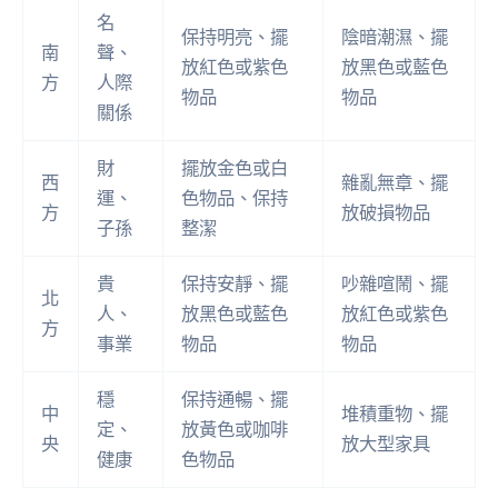
名
保持明亮、擺
陰暗潮濕、擺
南
聲、
放紅色或紫色
放黑色或藍色
方
人際
物品
物品
關係
財
擺放金色或白
西
雜亂無章、擺
運、
色物品、保持
方
放破損物品
子孫
整潔
貴
保持安靜、擺
吵雜喧鬧、擺
北
人、
放黑色或藍色
放紅色或紫色
方
事業
物品
物品
穩
保持通暢、擺
中
堆積重物、擺
定、
放黃色或咖啡
央
放大型家具
健康
色物品