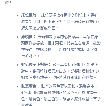
錢！
床位擺放：
床位要擺放在臥室的財位上，最好
能看到門口，但不要正對門口。床頭要有靠山，
避免床頭靠窗或靠空。
床頭櫃：
床頭櫃是臥室的必備家具，建議在床
頭兩側各擺放一個床頭櫃，代表左右逢源，能帶
來好運。在床頭櫃上可以擺放檯燈或招財小物，
增加財運。
避免鏡子正對床：
鏡子具有反射作用，如果正
對床，容易將好運反射出去，影響財運和健康。
如果臥室有鏡子，最好將其移開或用布遮蓋。
臥室顏色：
臥室的顏色要以柔和、溫馨為主，
避免使用過於鮮豔或刺眼的顏色。可以選擇米
色、淺黃色、淡藍色等，能讓人感到放鬆，有助
於睡眠。