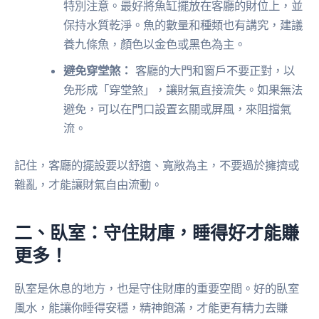
特別注意。最好將魚缸擺放在客廳的財位上，並
保持水質乾淨。魚的數量和種類也有講究，建議
養九條魚，顏色以金色或黑色為主。
避免穿堂煞：
客廳的大門和窗戶不要正對，以
免形成「穿堂煞」，讓財氣直接流失。如果無法
避免，可以在門口設置玄關或屏風，來阻擋氣
流。
記住，客廳的擺設要以舒適、寬敞為主，不要過於擁擠或
雜亂，才能讓財氣自由流動。
二、臥室：守住財庫，睡得好才能賺
更多！
臥室是休息的地方，也是守住財庫的重要空間。好的臥室
風水，能讓你睡得安穩，精神飽滿，才能更有精力去賺