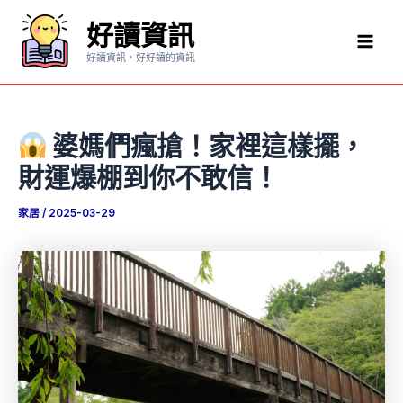
跳
好讀資訊
至
Mai
主
好讀資訊，好好讀的資訊
要
Men
內
容
婆媽們瘋搶！家裡這樣擺，
財運爆棚到你不敢信！
家居
/
2025-03-29