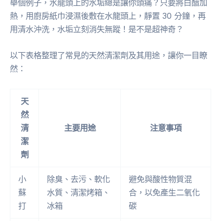
舉個例子，水龍頭上的水垢總是讓你頭痛？只要將白醋加
熱，用廚房紙巾浸濕後敷在水龍頭上，靜置 30 分鐘，再
用清水沖洗，水垢立刻消失無蹤！是不是超神奇？
以下表格整理了常見的天然清潔劑及其用途，讓你一目瞭
然：
天
然
清
主要用途
注意事項
潔
劑
小
除臭、去污、軟化
避免與酸性物質混
蘇
水質、清潔烤箱、
合，以免產生二氧化
打
冰箱
碳