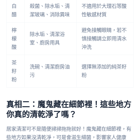
白
殺菌、除水垢、清
不適用於大理石等酸
醋
潔玻璃、消除異味
性敏感材質
檸
避免接觸眼睛，若不
除水垢、清潔浴
檬
慎接觸請立即用清水
室、廚房用具
酸
沖洗
茶
洗碗、清潔廚房油
選擇無添加的純茶籽
籽
污
粉
粉
真相二：魔鬼藏在細節裡！這些地方
你真的清乾淨了嗎？
居家清潔可不是隨便掃掃拖拖就好！魔鬼藏在細節裡，有
些地方如果沒清乾淨，可是會滋生細菌，影響家人健康