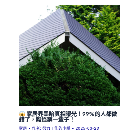
家居界黑暗真相曝光！99%的人都做
錯了，難怪窮一輩子！
家居
• 作者:
努力工作的小編
•
2025-03-23