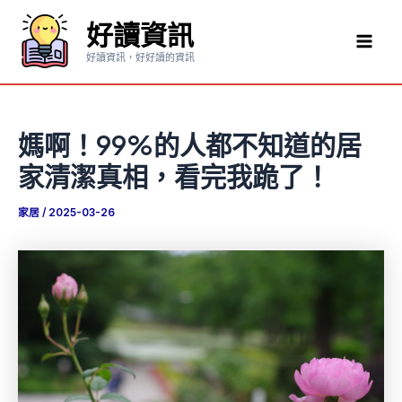
跳
好讀資訊
至
Mai
主
好讀資訊，好好讀的資訊
要
Men
內
容
媽啊！99%的人都不知道的居
家清潔真相，看完我跪了！
家居
/
2025-03-26