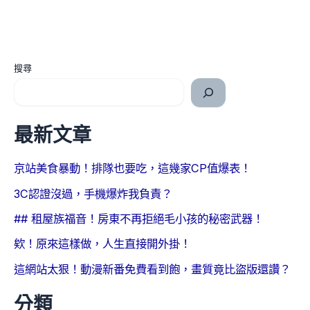
搜尋
最新文章
京站美食暴動！排隊也要吃，這幾家CP值爆表！
3C認證沒過，手機爆炸我負責？
## 租屋族福音！房東不再拒絕毛小孩的秘密武器！
欸！原來這樣做，人生直接開外掛！
這網站太狠！動漫新番免費看到飽，畫質竟比盜版還讚？
分類