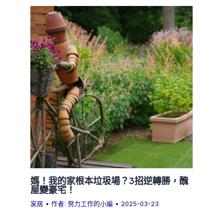
媽！我的家根本垃圾場？3招逆轉勝，醜
屋變豪宅！
家居
• 作者:
努力工作的小編
•
2025-03-23