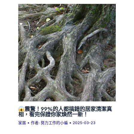
震驚！99%的人都搞錯的居家清潔真
相，看完保證你家煥然一新！
家居
• 作者:
努力工作的小編
•
2025-03-23