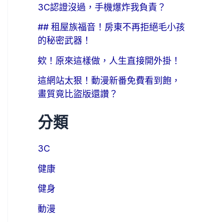
3C認證沒過，手機爆炸我負責？
## 租屋族福音！房東不再拒絕毛小孩
的秘密武器！
欸！原來這樣做，人生直接開外掛！
這網站太狠！動漫新番免費看到飽，
畫質竟比盜版還讚？
分類
3C
健康
健身
動漫