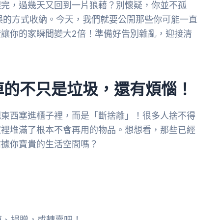
理完，過幾天又回到一片狼藉？別懷疑，你並不孤
誤的方式收納。今天，我們就要公開那些你可能一直
讓你的家瞬間變大2倍！準備好告別雜亂，迎接清
掉的不只是垃圾，還有煩惱！
把東西塞進櫃子裡，而是「斷捨離」！很多人捨不得
家裡堆滿了根本不會再用的物品。想想看，那些已經
佔據你寶貴的生活空間嗎？
？
掉、捐贈，或轉賣吧！