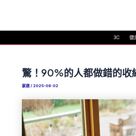
跳
至
主
要
3C
健
內
容
驚！90%的人都做錯的收
家居
/
2025-08-02