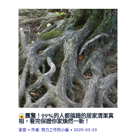
震驚！99%的人都搞錯的居家清潔真
相，看完保證你家煥然一新！
家居
• 作者:
努力工作的小編
•
2025-03-23