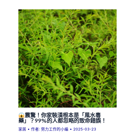
震驚！你家裝潢根本是「風水毒
藥」？99%的人都忽略的致命錯誤！
家居
• 作者:
努力工作的小編
•
2025-03-23