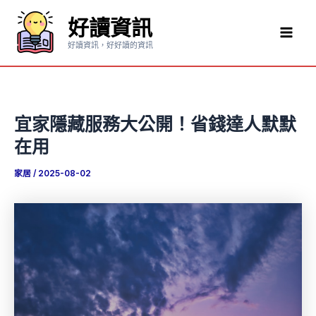
跳
好讀資訊
至
Mai
主
好讀資訊，好好讀的資訊
要
Men
內
容
宜家隱藏服務大公開！省錢達人默默
在用
家居
/
2025-08-02