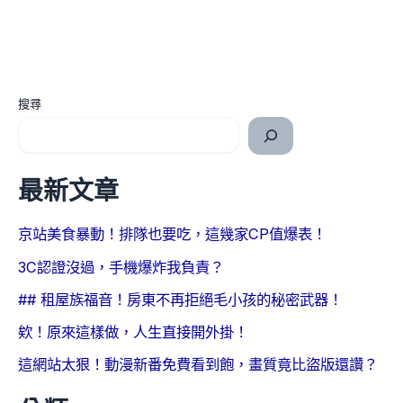
搜尋
最新文章
京站美食暴動！排隊也要吃，這幾家CP值爆表！
3C認證沒過，手機爆炸我負責？
## 租屋族福音！房東不再拒絕毛小孩的秘密武器！
欸！原來這樣做，人生直接開外掛！
這網站太狠！動漫新番免費看到飽，畫質竟比盜版還讚？