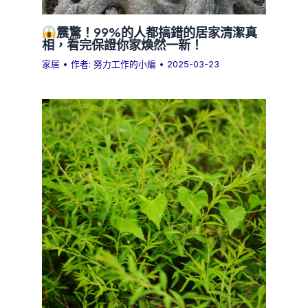
震驚！99%的人都搞錯的居家清潔真
相，看完保證你家煥然一新！
家居
• 作者:
努力工作的小編
•
2025-03-23