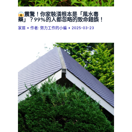
震驚！你家裝潢根本是「風水毒
藥」？99%的人都忽略的致命錯誤！
家居
• 作者:
努力工作的小編
•
2025-03-23