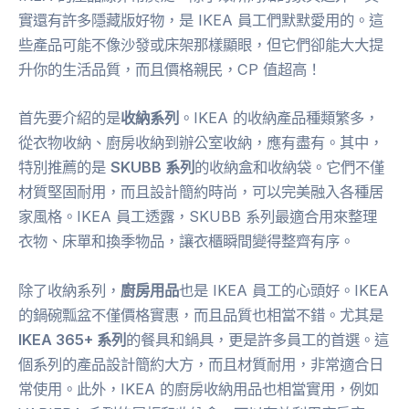
實還有許多隱藏版好物，是 IKEA 員工們默默愛用的。這
些產品可能不像沙發或床架那樣顯眼，但它們卻能大大提
升你的生活品質，而且價格親民，CP 值超高！
首先要介紹的是
收納系列
。IKEA 的收納產品種類繁多，
從衣物收納、廚房收納到辦公室收納，應有盡有。其中，
特別推薦的是
SKUBB 系列
的收納盒和收納袋。它們不僅
材質堅固耐用，而且設計簡約時尚，可以完美融入各種居
家風格。IKEA 員工透露，SKUBB 系列最適合用來整理
衣物、床單和換季物品，讓衣櫃瞬間變得整齊有序。
除了收納系列，
廚房用品
也是 IKEA 員工的心頭好。IKEA
的鍋碗瓢盆不僅價格實惠，而且品質也相當不錯。尤其是
IKEA 365+ 系列
的餐具和鍋具，更是許多員工的首選。這
個系列的產品設計簡約大方，而且材質耐用，非常適合日
常使用。此外，IKEA 的廚房收納用品也相當實用，例如