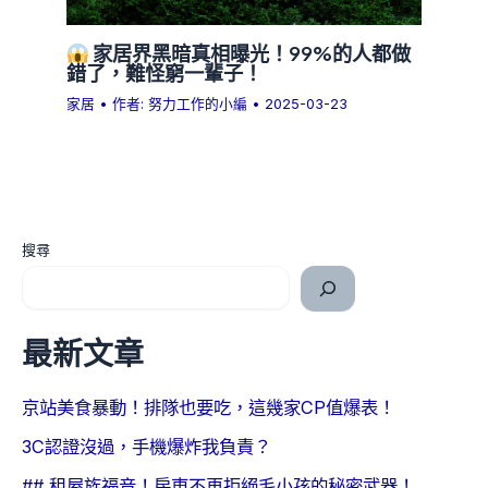
家居界黑暗真相曝光！99%的人都做
錯了，難怪窮一輩子！
家居
• 作者:
努力工作的小編
•
2025-03-23
搜尋
最新文章
京站美食暴動！排隊也要吃，這幾家CP值爆表！
3C認證沒過，手機爆炸我負責？
## 租屋族福音！房東不再拒絕毛小孩的秘密武器！