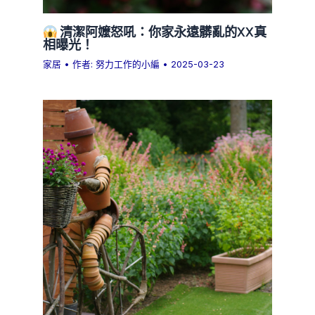
清潔阿嬤怒吼：你家永遠髒亂的XX真
相曝光！
家居
• 作者:
努力工作的小編
•
2025-03-23