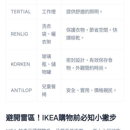
TERTIAL
工作燈
提供舒適的照明。
洗衣
保護衣物，節省空間，快
RENLIG
袋、曬
速晾乾。
衣架
玻璃
密封設計，有效保存食
KORKEN
瓶、儲
物，外觀簡約時尚。
物罐
兒童餐
ANTILOP
安全、實用、價格親民。
椅
避開雷區！IKEA購物前必知小撇步