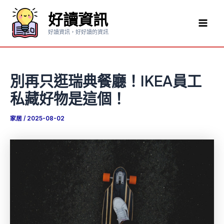
跳
好讀資訊
至
Mai
主
好讀資訊，好好讀的資訊
要
Men
內
容
別再只逛瑞典餐廳！IKEA員工
私藏好物是這個！
家居
/
2025-08-02