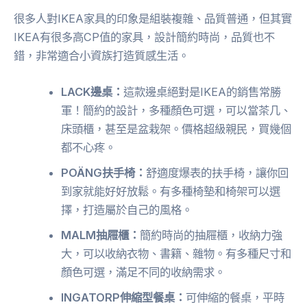
很多人對IKEA家具的印象是組裝複雜、品質普通，但其實
IKEA有很多高CP值的家具，設計簡約時尚，品質也不
錯，非常適合小資族打造質感生活。
LACK邊桌：
這款邊桌絕對是IKEA的銷售常勝
軍！簡約的設計，多種顏色可選，可以當茶几、
床頭櫃，甚至是盆栽架。價格超級親民，買幾個
都不心疼。
POÄNG扶手椅：
舒適度爆表的扶手椅，讓你回
到家就能好好放鬆。有多種椅墊和椅架可以選
擇，打造屬於自己的風格。
MALM抽屜櫃：
簡約時尚的抽屜櫃，收納力強
大，可以收納衣物、書籍、雜物。有多種尺寸和
顏色可選，滿足不同的收納需求。
INGATORP伸縮型餐桌：
可伸縮的餐桌，平時