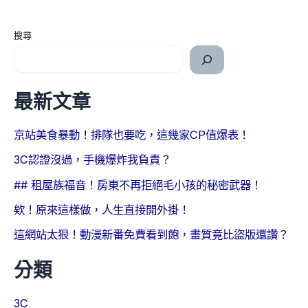
搜尋
最新文章
京站美食暴動！排隊也要吃，這幾家CP值爆表！
3C認證沒過，手機爆炸我負責？
## 租屋族福音！房東不再拒絕毛小孩的秘密武器！
欸！原來這樣做，人生直接開外掛！
這網站太狠！動漫新番免費看到飽，畫質竟比盜版還讚？
分類
3C