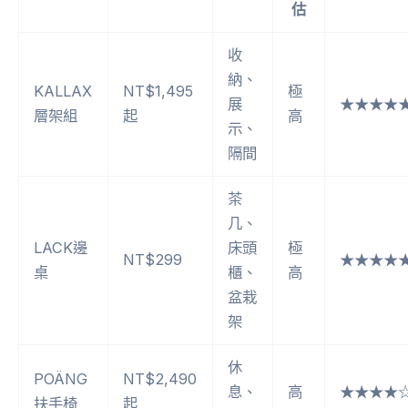
估
收
納、
KALLAX
NT$1,495
極
展
★★★★
層架組
起
高
示、
隔間
茶
几、
LACK邊
床頭
極
NT$299
★★★★
桌
櫃、
高
盆栽
架
休
POÄNG
NT$2,490
息、
高
★★★★
扶手椅
起