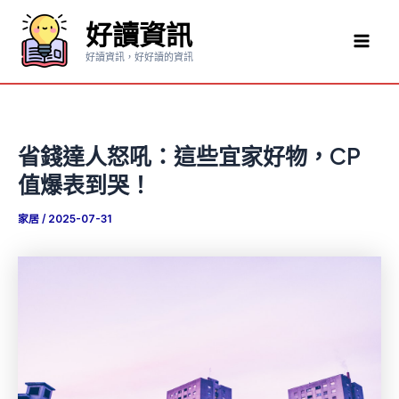
跳
好讀資訊
至
Mai
主
好讀資訊，好好讀的資訊
要
Men
內
容
省錢達人怒吼：這些宜家好物，CP
值爆表到哭！
家居
/
2025-07-31