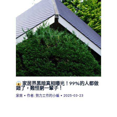
家居界黑暗真相曝光！99%的人都做
錯了，難怪窮一輩子！
家居
• 作者:
努力工作的小編
•
2025-03-23