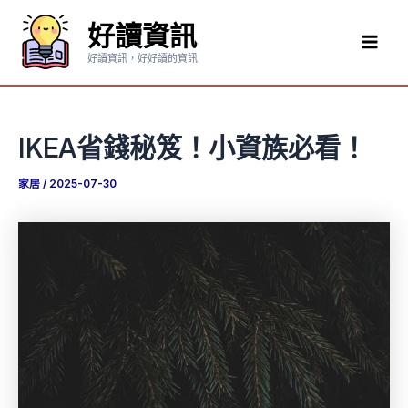
跳
好讀資訊
至
Mai
主
好讀資訊，好好讀的資訊
要
Men
內
容
IKEA省錢秘笈！小資族必看！
家居
/
2025-07-30