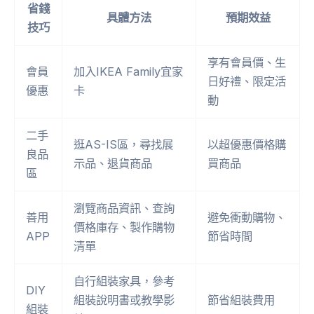
省錢
具體方法
預期效益
技巧
享有會員價、生
會員
加入IKEA Family宜家
日好禮、限定活
優惠
卡
動
二手
逛AS-IS區，尋找展
以超優惠價格購
良品
示品、退貨商品
買商品
區
瀏覽商品資訊、查詢
善用
避免衝動購物、
價格庫存、製作購物
APP
節省時間
清單
自行組裝家具，參考
DIY
組裝說明書或教學影
節省組裝費用
組裝