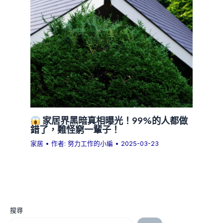
家居界黑暗真相曝光！99%的人都做
錯了，難怪窮一輩子！
家居
• 作者:
努力工作的小編
•
2025-03-23
搜尋