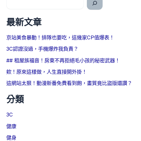
最新文章
京站美食暴動！排隊也要吃，這幾家CP值爆表！
3C認證沒過，手機爆炸我負責？
## 租屋族福音！房東不再拒絕毛小孩的秘密武器！
欸！原來這樣做，人生直接開外掛！
這網站太狠！動漫新番免費看到飽，畫質竟比盜版還讚？
分類
3C
健康
健身