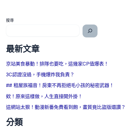
搜尋
最新文章
京站美食暴動！排隊也要吃，這幾家CP值爆表！
3C認證沒過，手機爆炸我負責？
## 租屋族福音！房東不再拒絕毛小孩的秘密武器！
欸！原來這樣做，人生直接開外掛！
這網站太狠！動漫新番免費看到飽，畫質竟比盜版還讚？
分類