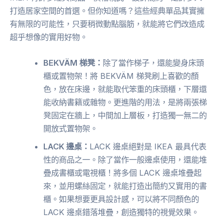
打造居家空間的首選。但你知道嗎？這些經典單品其實擁
有無限的可能性，只要稍微動點腦筋，就能將它們改造成
超乎想像的實用好物。
BEKVÄM 梯凳：
除了當作梯子，還能變身床頭
櫃或置物架！將 BEKVÄM 梯凳刷上喜歡的顏
色，放在床邊，就能取代笨重的床頭櫃，下層還
能收納書籍或雜物。更進階的用法，是將兩張梯
凳固定在牆上，中間加上層板，打造獨一無二的
開放式置物架。
LACK 邊桌：
LACK 邊桌絕對是 IKEA 最具代表
性的商品之一。除了當作一般邊桌使用，還能堆
疊成書櫃或電視櫃！將多個 LACK 邊桌堆疊起
來，並用螺絲固定，就能打造出簡約又實用的書
櫃。如果想要更具設計感，可以將不同顏色的
LACK 邊桌錯落堆疊，創造獨特的視覺效果。