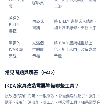
咖啡桌
桌
上漆
普通的
內嵌式
將 BILLY 書櫃嵌入牆面、
BILLY
書牆
加上裝飾線條、重新上漆
書櫃
單調的
充滿個
將 IVAR 層架組重新上
IVAR 層
性的展
色、加上木門、改造成展
架組
示櫃
示櫃
常見問題與解答（FAQ）
IKEA 家具改造需要準備哪些工具？
視改造的項目而定，一般來說，會需要螺絲起子、扳手、
鋸子、砂紙、油漆刷、美工刀、捲尺等工具。如果需要進