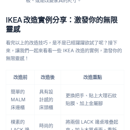
板、或是改變家具的尺寸。
IKEA 改造實例分享：激發你的無限
靈感
看完以上的改造技巧，是不是已經躍躍欲試了呢？接下
來，讓我們一起來看看一些 IKEA 改造的實例，激發你的
無限靈感！
改造前
改造後
改造重點
簡單的
具有設
更換把手、貼上大理石紋
MALM
計感的
貼膜、加上金屬腳
床邊櫃
床頭櫃
樸素的
將兩個 LACK 邊桌堆疊起
時尚的
LACK 邊
來、加上木質桌面、重新