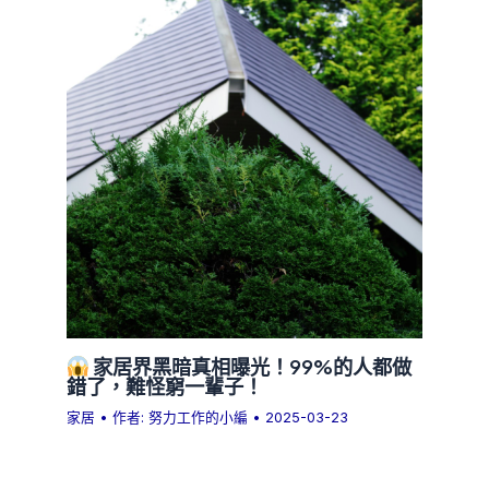
家居界黑暗真相曝光！99%的人都做
錯了，難怪窮一輩子！
家居
• 作者:
努力工作的小編
•
2025-03-23