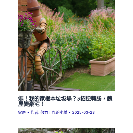
媽！我的家根本垃圾場？3招逆轉勝，醜
屋變豪宅！
家居
• 作者:
努力工作的小編
•
2025-03-23