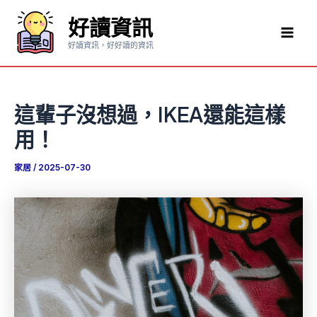
跳
好讀資訊
至
Mai
主
好讀資訊，好好讀的資訊
要
Men
內
容
這輩子沒想過，IKEA還能這樣
用！
家居
/
2025-07-30