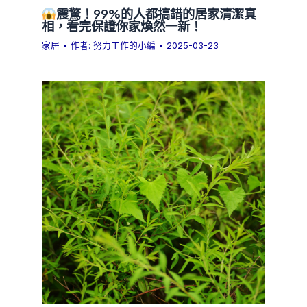
震驚！99%的人都搞錯的居家清潔真
相，看完保證你家煥然一新！
家居
• 作者:
努力工作的小編
•
2025-03-23