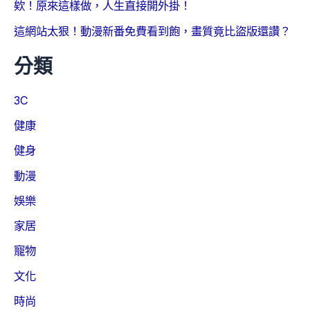
欸！原來這樣做，人生直接開外掛！
這網站太狠！動漫新番免費看到飽，畫質竟比盜版還讚？
分類
3C
健康
健身
動漫
娛樂
家居
寵物
文化
時尚