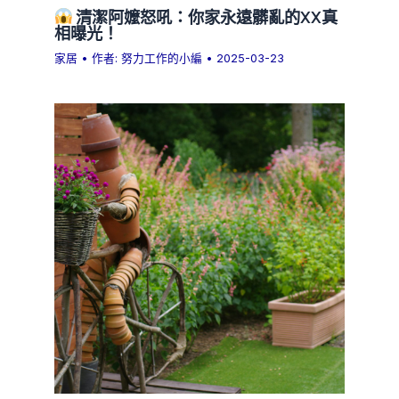
清潔阿嬤怒吼：你家永遠髒亂的XX真
相曝光！
家居
• 作者:
努力工作的小編
•
2025-03-23