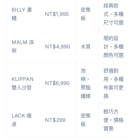
經典款
BILLY 書
密集
NT$1,995
式，多種
櫃
板
尺寸可選
簡約設
MALM 床
NT$4,990
木質
計，多種
架
顏色可選
泡
舒適耐
KLIPPAN
棉、
用，多種
NT$6,990
雙人沙發
聚酯
布套可更
纖維
換
輕巧方
LACK 邊
密集
NT$299
便，價格
桌
板
實惠