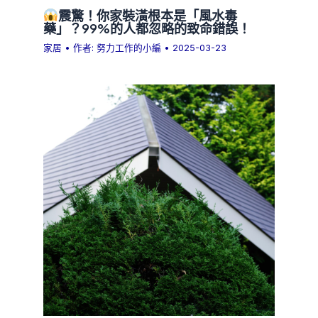
震驚！你家裝潢根本是「風水毒
藥」？99%的人都忽略的致命錯誤！
家居
• 作者:
努力工作的小編
•
2025-03-23