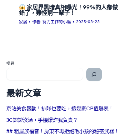
家居界黑暗真相曝光！99%的人都做
錯了，難怪窮一輩子！
家居
• 作者:
努力工作的小編
•
2025-03-23
搜尋
最新文章
京站美食暴動！排隊也要吃，這幾家CP值爆表！
3C認證沒過，手機爆炸我負責？
## 租屋族福音！房東不再拒絕毛小孩的秘密武器！