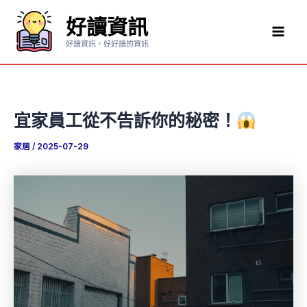
跳
好讀資訊
至
Mai
主
好讀資訊，好好讀的資訊
要
Men
內
容
宜家員工從不告訴你的秘密！
家居
/
2025-07-29