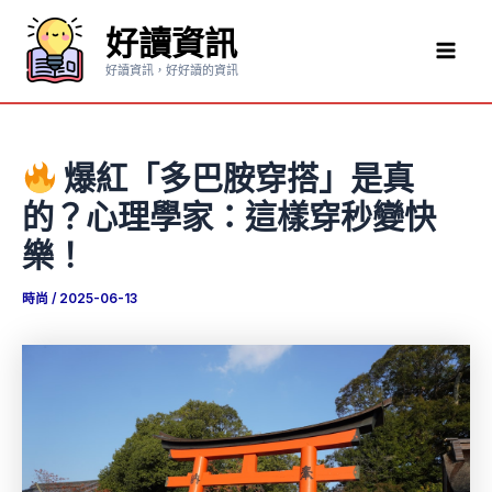
跳
好讀資訊
至
Mai
主
好讀資訊，好好讀的資訊
要
Men
內
容
爆紅「多巴胺穿搭」是真
的？心理學家：這樣穿秒變快
樂！
時尚
/
2025-06-13