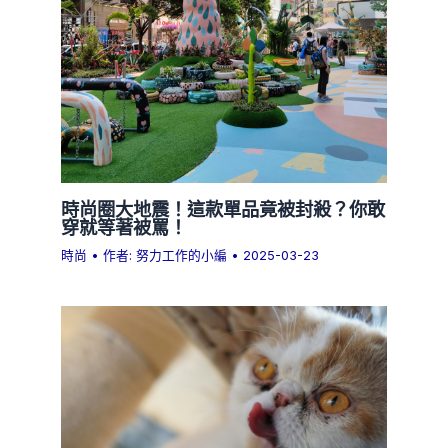
時尚圈大地震！這款單品竟被封殺？你敢
穿就等著被罵！
時尚
• 作者:
努力工作的小編
•
2025-03-23