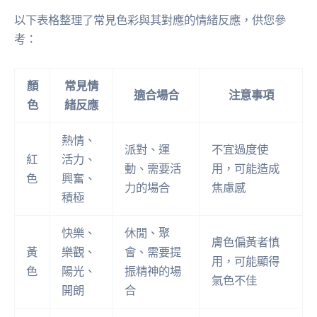
以下表格整理了常見色彩與其對應的情緒反應，供您參
考：
顏
常見情
適合場合
注意事項
色
緒反應
熱情、
派對、運
不宜過度使
紅
活力、
動、需要活
用，可能造成
色
興奮、
力的場合
焦慮感
積極
快樂、
休閒、聚
膚色偏黃者慎
黃
樂觀、
會、需要提
用，可能顯得
色
陽光、
振精神的場
氣色不佳
開朗
合