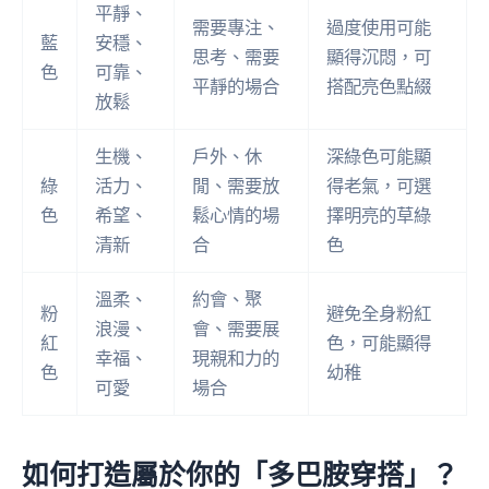
平靜、
需要專注、
過度使用可能
藍
安穩、
思考、需要
顯得沉悶，可
色
可靠、
平靜的場合
搭配亮色點綴
放鬆
生機、
戶外、休
深綠色可能顯
綠
活力、
閒、需要放
得老氣，可選
色
希望、
鬆心情的場
擇明亮的草綠
清新
合
色
溫柔、
約會、聚
粉
避免全身粉紅
浪漫、
會、需要展
紅
色，可能顯得
幸福、
現親和力的
色
幼稚
可愛
場合
如何打造屬於你的「多巴胺穿搭」？