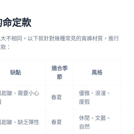
的命定款
也大不相同。以下就針對幾種常見的寬褲材質，進行
定款：
適合季
缺點
風格
節
易起皺、需要小心
優雅、浪漫、
春夏
護
度假
休閒、文藝、
易起皺、缺乏彈性
春夏
自然