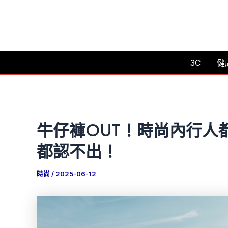
跳
至
主
要
3C
健
內
容
牛仔褲OUT！時尚內行人
都認不出！
時尚
/
2025-06-12