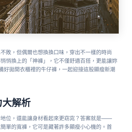
典不敗，但偶爾也想換換口味，穿出不一樣的時尚
都悄悄換上的「神褲」，它不僅舒適百搭，更能讓妳
備好拋開衣櫃裡的牛仔褲，一起迎接這股顯瘦新潮
力大解析
的地位，還能讓身材看起來更窈窕？答案就是——
似簡單的寬褲，它可是藏著許多顯瘦小心機的。首