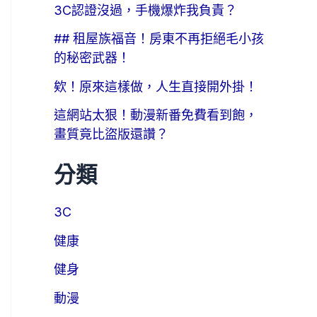
3C認證沒過，手機爆炸我負責？
## 租屋族福音！房東不再拒絕毛小孩
的秘密武器！
欸！原來這樣做，人生直接開外掛！
這網站太狠！動漫新番免費看到飽，
畫質竟比盜版還讚？
分類
3C
健康
健身
動漫