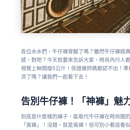
各位水水們，牛仔褲穿膩了嗎？雖然牛仔褲經
感，對吧？今天就要來告訴大家，時尚內行人
視覺上瞬間瘦5公斤！保證連妳媽都認不出！準
流了嗎？讓我們一起看下去！
告別牛仔褲！「神褲」魅
到底是什麼樣的褲子，能取代牛仔褲在時尚圈
「寬褲」！沒錯，就是寬褲！但可別小看這看