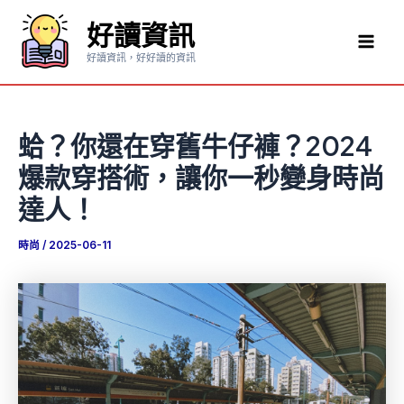
跳
好讀資訊
至
Mai
主
好讀資訊，好好讀的資訊
要
Men
內
容
蛤？你還在穿舊牛仔褲？2024
爆款穿搭術，讓你一秒變身時尚
達人！
時尚
/
2025-06-11