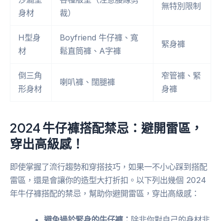
無特別限制
身材
裁）
H型身
Boyfriend 牛仔褲、寬
緊身褲
材
鬆直筒褲、A字褲
倒三角
窄管褲、緊
喇叭褲、闊腿褲
形身材
身褲
2024 牛仔褲搭配禁忌：避開雷區，
穿出高級感！
即使掌握了流行趨勢和穿搭技巧，如果一不小心踩到搭配
雷區，還是會讓你的造型大打折扣。以下列出幾個 2024
年牛仔褲搭配的禁忌，幫助你避開雷區，穿出高級感：
避免過於緊身的牛仔褲：
除非你對自己的身材非