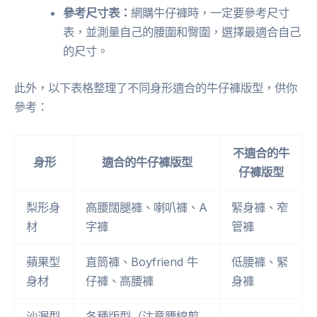
參考尺寸表：
網購牛仔褲時，一定要參考尺寸
表，並測量自己的腰圍和臀圍，選擇最適合自己
的尺寸。
此外，以下表格整理了不同身形適合的牛仔褲版型，供你
參考：
不適合的牛
身形
適合的牛仔褲版型
仔褲版型
梨形身
高腰闊腿褲、喇叭褲、A
緊身褲、窄
材
字褲
管褲
蘋果型
直筒褲、Boyfriend 牛
低腰褲、緊
身材
仔褲、高腰褲
身褲
沙漏型
各種版型（注意腰線剪