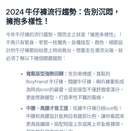
2024 牛仔褲流行趨勢：告別沉悶，
擁抱多樣性！
今年牛仔褲的流行趨勢，簡而言之就是「擁抱多樣性」！
不再只有緊身、窄管一枝獨秀，各種版型、顏色、細節設
計的牛仔褲都紛紛登上時尚舞台。想要走在潮流尖端，就
必須了解以下幾個關鍵趨勢：
寬鬆版型強勢回歸：
告別束縛感，寬鬆的
Boyfriend 牛仔褲、闊腿牛仔褲、喇叭褲重新成
為時尚icon的最愛。這些版型不僅舒適度滿分，
更能修飾腿型，打造率性不羈的風格。
中腰、高腰才是王道：
低腰牛仔褲已經out啦！
中腰和高腰設計能夠拉長腿部比例，讓你看起來
更高挑纖細。搭配短版上衣或將上衣紮進褲頭，