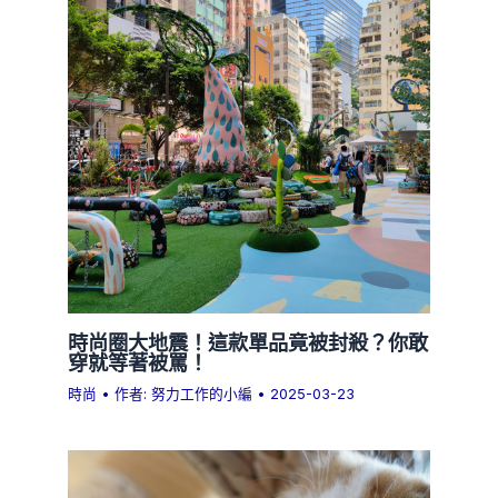
時尚圈大地震！這款單品竟被封殺？你敢
穿就等著被罵！
時尚
• 作者:
努力工作的小編
•
2025-03-23