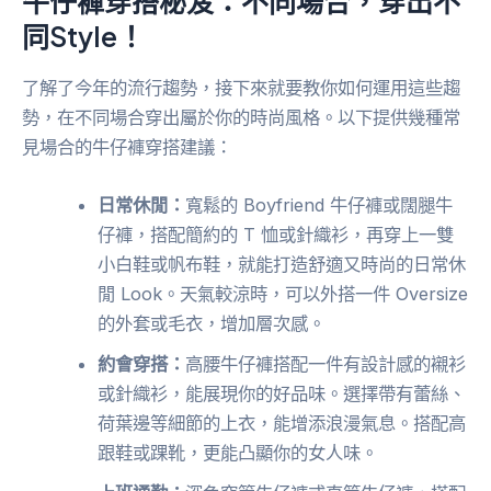
牛仔褲穿搭秘笈：不同場合，穿出不
同Style！
了解了今年的流行趨勢，接下來就要教你如何運用這些趨
勢，在不同場合穿出屬於你的時尚風格。以下提供幾種常
見場合的牛仔褲穿搭建議：
日常休閒：
寬鬆的 Boyfriend 牛仔褲或闊腿牛
仔褲，搭配簡約的 T 恤或針織衫，再穿上一雙
小白鞋或帆布鞋，就能打造舒適又時尚的日常休
閒 Look。天氣較涼時，可以外搭一件 Oversize
的外套或毛衣，增加層次感。
約會穿搭：
高腰牛仔褲搭配一件有設計感的襯衫
或針織衫，能展現你的好品味。選擇帶有蕾絲、
荷葉邊等細節的上衣，能增添浪漫氣息。搭配高
跟鞋或踝靴，更能凸顯你的女人味。